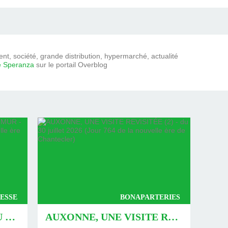
t, société, grande distribution, hypermarché, actualité
e Speranza
sur le portail Overblog
ESSE
BONAPARTERIES
AUXONNE : « DÉFIS » AU PIED DU MUR - DU 04 AOÛT 2026 (JOUR 771 DE LA NOUVELLE ÈRE DE CHANTECLER)
AUXONNE, UNE VISITE REVISITÉE (2) - DU 30 JUILLET 2026 (JOUR 764 DE LA NOUVELLE ÈRE DE CHANTECLER)