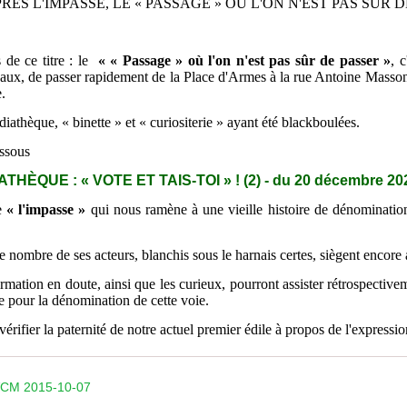
: APRÈS L'IMPASSE, LE « PASSAGE » OÙ L'ON N'EST PAS SÛR 
 de ce titre : le
« « Passage » où l'on n'est pas sûr de passer »
, 
avaux, de passer rapidement de la Place d'Armes à la rue Antoine Masson, s
.
iathèque, « binette » et « curiositerie » ayant été blackboulées.
essous
ÈQUE : « VOTE ET TAIS-TOI » ! (2) - du 20 décembre 20
de
« l'impasse »
qui nous ramène à une vieille histoire de dénominatio
ue nombre de ses acteurs, blanchis sous le harnais certes, siègent encor
firmation en doute, ainsi que les curieux, pourront assister rétrospect
te pour la dénomination de cette voie.
érifier la paternité de
notre actuel premier édile à propos de l'expressi
PVCM 2015-10-07