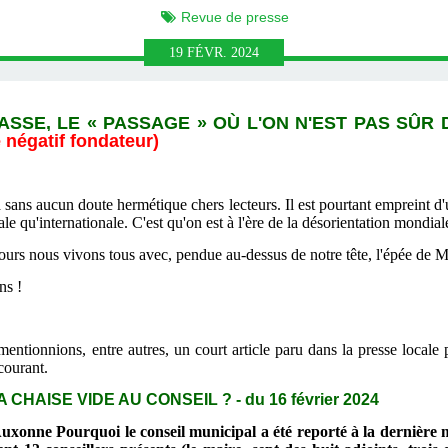
Revue de presse
19
FÉVR.
2024
PASSE, LE « PASSAGE » O
Ù
L'ON N'EST PAS SÛR DE
 négatif fondateur)
tra sans aucun doute hermétique chers lecteurs. Il est pourtant empreint d
ale qu'internationale. C'est qu'on est à l'ère de la désorientation mondia
ours nous vivons tous avec, pendue au-dessus de notre tête, l'épée de
ns !
mentionnions, entre autres, un court article paru dans la presse locale
courant.
CHAISE VIDE AU CONSEIL ? - du 16 février 2024
uxonne Pourquoi le conseil municipal a été reporté à la dernière