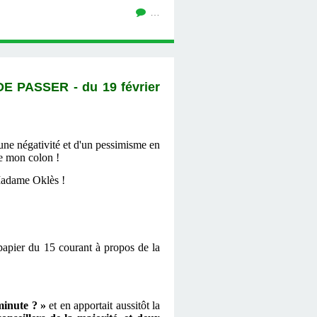
…
 PASSER - du 19 février
'une négativité et d'un pessimisme en
le mon colon !
 Madame Oklès !
 papier du 15 courant à propos de la
 minute ? »
et en apportait aussitôt la