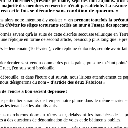
nt 13 conseillers présents (le maire, sept des huit adjoints, trois 
La séance 
la majorité des membres en exercice n'était pas atteinte.
urra cette fois se dérouler sans condition de quorum. »
ns alors notre intention d'y assister
« en prenant toutefois la précau
 d'éviter les sièges torturants scellés au mur à l'usage des spectat
formés savent qu'à la suite de cette discrète secousse tellurique en Ter
c une réplique en forme de second article, beaucoup plus long que le 
s le lendemain (16 février ), cette réplique éditoriale, semble avoir fai
ier dernier s'est vendu comme des petits pains, puisque m'étant pointé l
uet, j'en suis sorti bredouille.
débrouille, et dans l'heure qui suivait, nous lisions attentivement ce pa
nt nous désignerons du nom
« d'article des deux Fabrices »
.
i de l'encre à bon escient dépensée !
e particulier suranné, de tremper notre plume dans le même encrier et
 les tenants et les aboutissants.
s marcherons donc au rétroviseur, délaissant les tranchées de la pr
ves à des questions de dénomination de voies et de bâtiments publics.