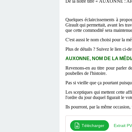
De là notre titre « AUXONNE 
Quelques éclaircissements à propos
Girault qui permettait, avant les tr
que cette commodité sera maintenue
C'est aussi le nom choisi pour la méd
Plus de détails ? Suivez le lien ci-d
AUXONNE, NOM DE LA MÉDIATH
Revenons-en au titre pour parler 
poubelles de l'histoire.
Pas si vieille que ça pourtant puisq
Les sceptiques qui mettent cette af
l'ordre du jour duquel figurait le vo
Ils pourront, par la même occasion, v
Télécharger
Extrait 