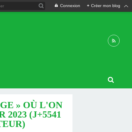
Connexion
+
Créer mon blog
GE » OÙ L'ON
 2023 (J+5541
TEUR)