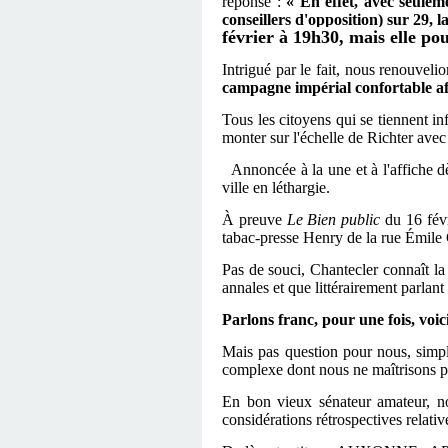
réponse :
« En effet, avec seuleme
conseillers d'opposition) sur 29, 
février à 19h30, mais elle po
Intrigué par le fait, nous renouvelio
campagne impérial confortable afin
Tous les citoyens qui se tiennent in
monter sur l'échelle de Richter ave
Annoncée à la une et à l'affiche dè
ville en léthargie.
À
preuve
Le Bien public
du 16 févr
tabac-presse Henry de la rue Émile Gr
Pas de souci, Chantecler connaît la 
annales et que littérairement parla
Parlons franc, pour une fois, voic
Mais pas question pour nous, simpl
complexe dont nous ne maîtrisons pas
En bon vieux sénateur amateur, nou
considérations rétrospectives relati