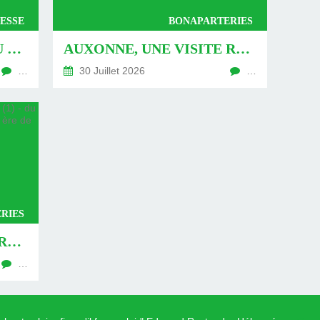
ESSE
BONAPARTERIES
AUXONNE : « DÉFIS » AU PIED DU MUR - DU 04 AOÛT 2026 (JOUR 771 DE LA NOUVELLE ÈRE DE CHANTECLER)
AUXONNE, UNE VISITE REVISITÉE (2) - DU 30 JUILLET 2026 (JOUR 764 DE LA NOUVELLE ÈRE DE CHANTECLER)
…
30 Juillet 2026
…
RIES
AUXONNE, UNE VISITE REVISITÉE (1) - DU 26 JUILLET 2026 (JOUR 762 DE LA NOUVELLE ÈRE DE CHANTECLER)
…