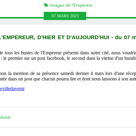
Images de l'Empereur
07
MARS
2023
'EMPEREUR, D'HIER ET D'AUJOURD'HUI
- du 07 
de tous les bustes de l'Empereur présents dans notre cité, nous voudri
 : le premier sur un post facebook, le second dans la vitrine d'un buralis
on la mention de sa présence samedi dernier 4 mars lors d'une récep
atée dans un post que chacun pourra lire et dont nous laissons à son aute
villedavenir
cebook