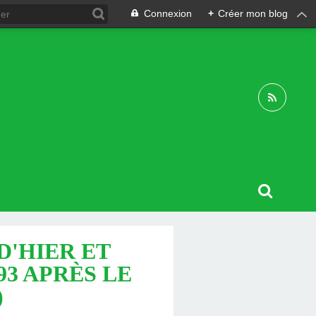
Connexion
+
Créer mon blog
D'HIER ET
93 APRÈS LE
)