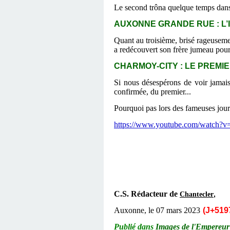
Le second trôna quelque temps dans la
AUXONNE GRANDE RUE : L’I
Quant au troisième, brisé rageuseme
a redécouvert son frère jumeau pour i
CHARMOY-CITY : LE PREMIER
Si nous désespérons de voir jamais 
confirmée, du premier...
Pourquoi pas lors des fameuses jour
https://www.youtube.com/watc
C.S. Rédacteur de
,
Chantecler
Auxonne, le
07 mars 2023
(J+5197
Publié dans
Images de l'Empereur