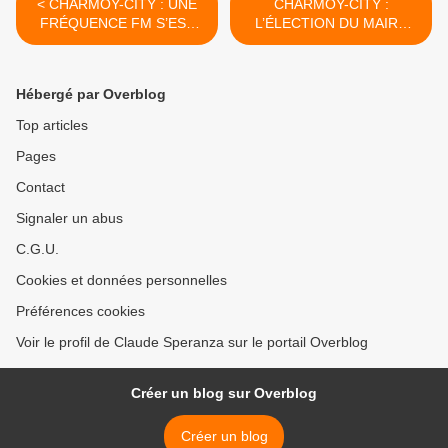
< CHARMOY-CITY : UNE
CHARMOY-CITY :
FRÉQUENCE FM S’EST
L’ÉLECTION DU MAIRE
TUE - du 2 juillet 2020
PAR LE PETIT BOUT DE
(J+4215 après le vote
LA LORGNETTE - du 4
négatif fondateur)
juillet 2020 (J+4217 après
Hébergé par Overblog
le vote négatif fondateur) >
Top articles
Pages
Contact
Signaler un abus
C.G.U.
Cookies et données personnelles
Préférences cookies
Voir le profil de Claude Speranza sur le portail Overblog
Créer un blog sur Overblog
Créer un blog