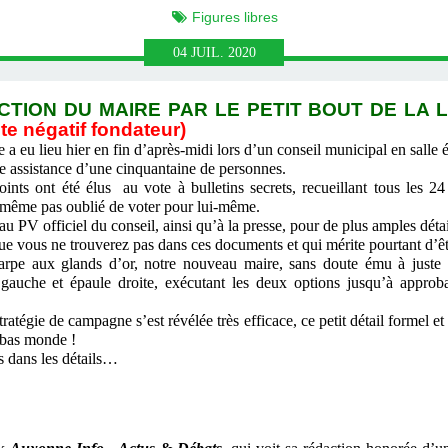
Figures libres
04
JUIL.
2020
CTION DU MAIRE PAR LE PETIT BOUT DE LA LOR
te négatif fondateur)
a eu lieu hier en fin d’après-midi lors d’un conseil municipal en salle 
 assistance d’une cinquantaine de personnes.
nts ont été élus
au vote à bulletins secrets,
recueillant tous les 2
a même pas oublié de voter pour lui-même.
V officiel du conseil, ainsi qu’à la presse, pour de plus amples détai
e vous ne trouverez pas dans ces documents et qui mérite pourtant d’êt
 aux glands d’or, notre nouveau maire, sans doute ému à juste ti
gauche et épaule droite, exécutant les deux options jusqu’à approba
ratégie de campagne s’est révélée très efficace, ce petit détail formel e
e bas monde !
s dans les détails…