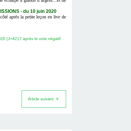
une écharpe à glands d’argent…et de
SIONS - du 10 juin 2020
ôté après la petite leçon en live de
Article suivant