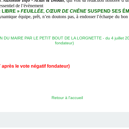
ok
Auxonne Info - Actus & Débats
, qui voit sa rédaction honorée d’
essentiel de l’évènement
 LIBRE »
FEUILLÉE, CŒUR DE CHÊNE
SUSPEND SES ÉMIS
ynamique équipe, prêt, n’en doutons pas, à endosser l’écharpe du bon c
 après le vote négatif fondateur)
Retour à l'accueil