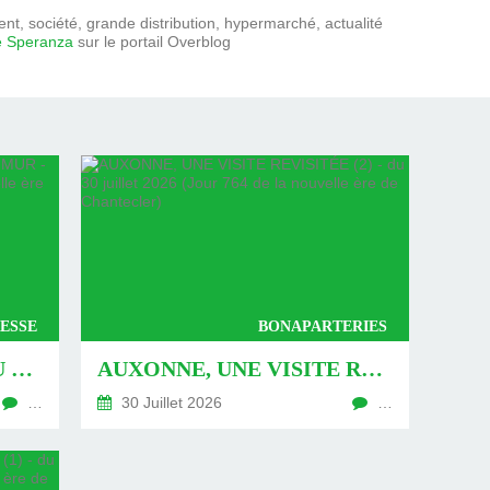
t, société, grande distribution, hypermarché, actualité
e Speranza
sur le portail Overblog
ESSE
BONAPARTERIES
AUXONNE : « DÉFIS » AU PIED DU MUR - DU 04 AOÛT 2026 (JOUR 771 DE LA NOUVELLE ÈRE DE CHANTECLER)
AUXONNE, UNE VISITE REVISITÉE (2) - DU 30 JUILLET 2026 (JOUR 764 DE LA NOUVELLE ÈRE DE CHANTECLER)
…
30 Juillet 2026
…