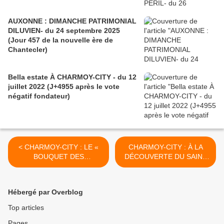
AUXONNE : DIMANCHE PATRIMONIAL
DILUVIEN- du 24 septembre 2025
(Jour 457 de la nouvelle ère de
Chantecler)
Bella estate À CHARMOY-CITY - du 12
juillet 2022 (J+4955 après le vote
négatif fondateur)
< CHARMOY-CITY : LE «
CHARMOY-CITY : À LA
BOUQUET DES
DÉCOUVERTE DU SAINT
ASSOCIATIONS », UNE
DE L’ « ÉCHO DE LA
NOTE FLORALE DANS LA
PLACE D’ARMES » - du 10
VIE MUNICIPALE (1) - du 8
juillet 2020 (J+4223 après
Hébergé par Overblog
juillet 2020 (J+4221 après
le vote négatif fondateur) >
le vote négatif fondateur)
Top articles
Pages