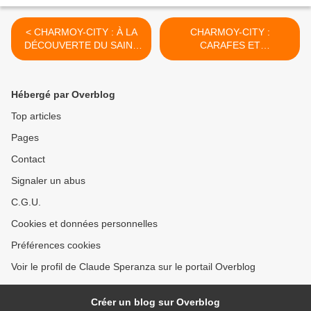
< CHARMOY-CITY : À LA
CHARMOY-CITY :
DÉCOUVERTE DU SAINT
CARAFES ET
DE L’ « ÉCHO DE LA
COMMUNICATION - du 13
PLACE D’ARMES » - du 10
juillet 2020 (J+4226 après
juillet 2020 (J+4223 après
le vote négatif fondateur) >
Hébergé par Overblog
le vote négatif fondateur)
Top articles
Pages
Contact
Signaler un abus
C.G.U.
Cookies et données personnelles
Préférences cookies
Voir le profil de Claude Speranza sur le portail Overblog
Créer un blog sur Overblog