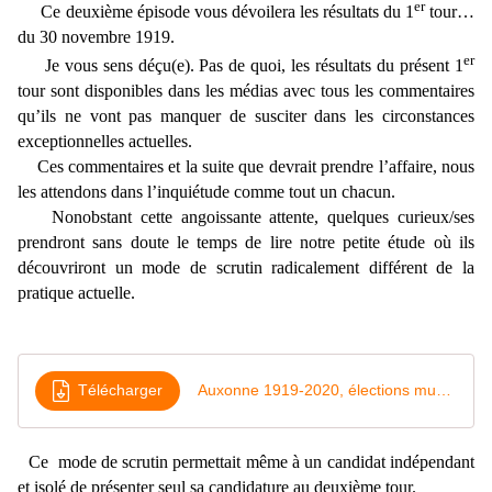
er
Ce deuxième épisode vous dévoilera les résultats du 1
tour…
du 30 novembre 1919.
er
Je vous sens déçu(e). Pas de quoi, les résultats du présent 1
tour sont disponibles dans les médias avec tous les commentaires
qu’ils ne vont pas manquer de susciter dans les circonstances
exceptionnelles actuelles.
Ces commentaires et la suite que devrait prendre l’affaire, nous
les attendons dans l’inquiétude comme tout un chacun.
Nonobstant cette angoissante attente, quelques curieux/ses
prendront sans doute le temps de lire notre petite étude où ils
découvriront un mode de scrutin radicalement différent de la
pratique actuelle.
Télécharger
Auxonne 1919-2020, élections municipales articles EB (2)
Ce mode de scrutin permettait même à un candidat indépendant
et isolé de présenter seul sa candidature au deuxième tour.