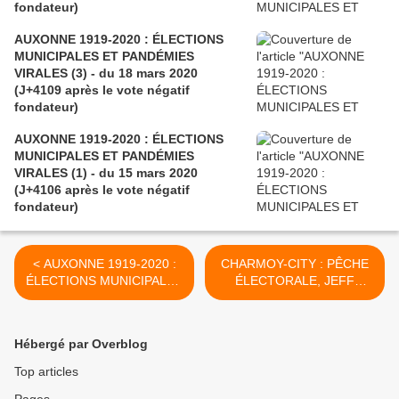
fondateur)
AUXONNE 1919-2020 : ÉLECTIONS
MUNICIPALES ET PANDÉMIES
VIRALES (3) - du 18 mars 2020
(J+4109 après le vote négatif
fondateur)
AUXONNE 1919-2020 : ÉLECTIONS
MUNICIPALES ET PANDÉMIES
VIRALES (1) - du 15 mars 2020
(J+4106 après le vote négatif
fondateur)
< AUXONNE 1919-2020 :
CHARMOY-CITY : PÊCHE
ÉLECTIONS MUNICIPALES
ÉLECTORALE, JEFF
ET PANDÉMIES VIRALES
TUCHE A FAIT UNE
(1) - du 15 mars 2020
TOUCHE - du 16 mars
(J+4106 après le vote
2020 (J+4107 après le vote
Hébergé par Overblog
négatif fondateur)
négatif fondateur) >
Top articles
Pages