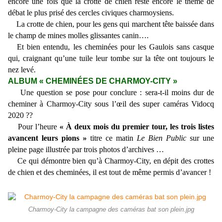
encore une fois que la crotte de chien reste encore le thème de
débat le plus prisé des cercles civiques charmoysiens.
La crotte de chien, pour les gens qui marchent tête baissée dans
le champ de mines molles glissantes canin….
Et bien entendu, les cheminées pour les Gaulois sans casque
qui, craignant qu’une tuile leur tombe sur la tête ont toujours le
nez levé.
ALBUM « CHEMINÉES DE CHARMOY-CITY »
Une question se pose pour conclure : sera-t-il moins dur de
cheminer à Charmoy-City sous l’œil des super caméras Vidocq
2020 ??
Pour l’heure
« À deux mois du premier tour, les trois listes
avancent leurs pions »
titre ce matin
Le Bien Public
sur une
pleine page illustrée par trois photos d’archives …
Ce qui démontre bien qu’à Charmoy-City, en dépit des crottes
de chien et des cheminées, il est tout de même permis d’avancer !
Charmoy-City la campagne des caméras bat son plein.jpg