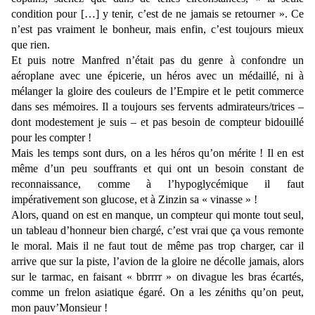
condition pour […] y tenir, c’est de ne jamais se retourner ». Ce
n’est pas vraiment le bonheur, mais enfin, c’est toujours mieux
que rien.
Et puis notre Manfred n’était pas du genre à confondre un
aéroplane avec une épicerie, un héros avec un médaillé, ni à
mélanger la gloire des couleurs de l’Empire et le petit commerce
dans ses mémoires. Il a toujours ses fervents admirateurs/trices –
dont modestement je suis – et pas besoin de compteur bidouillé
pour les compter !
Mais les temps sont durs, on a les héros qu’on mérite ! Il en est
même d’un peu souffrants et qui ont un besoin constant de
reconnaissance, comme à l’hypoglycémique il faut
impérativement son glucose, et à Zinzin sa « vinasse » !
Alors, quand on est en manque, un compteur qui monte tout seul,
un tableau d’honneur bien chargé, c’est vrai que ça vous remonte
le moral. Mais il ne faut tout de même pas trop charger, car il
arrive que sur la piste, l’avion de la gloire ne décolle jamais, alors
sur le tarmac, en faisant « bbrrrr » on divague les bras écartés,
comme un frelon asiatique égaré. On a les zéniths qu’on peut,
mon pauv’Monsieur !