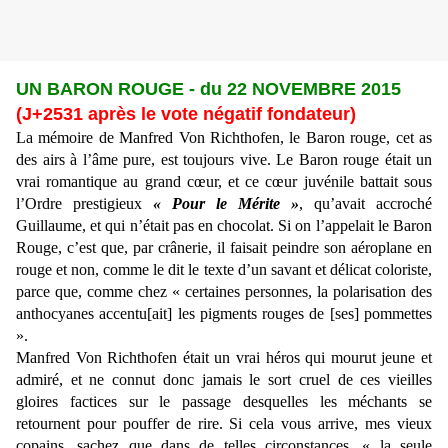
UN BARON ROUGE - du 22 NOVEMBRE 2015
(J+2531 après le vote négatif fondateur)
La mémoire de Manfred Von Richthofen, le Baron rouge, cet as
des airs à l’âme pure, est toujours vive. Le Baron rouge était un
vrai romantique au grand cœur, et ce cœur juvénile battait sous
l’Ordre prestigieux
« Pour le Mérite »
, qu’avait accroché
Guillaume, et qui n’était pas en chocolat. Si on l’appelait le Baron
Rouge, c’est que, par crânerie, il faisait peindre son aéroplane en
rouge et non, comme le dit le texte d’un savant et délicat coloriste,
parce que, comme chez « certaines personnes, la polarisation des
anthocyanes accentu[ait] les pigments rouges de [ses] pommettes
».
Manfred Von Richthofen était un vrai héros qui mourut jeune et
admiré, et ne connut donc jamais le sort cruel de ces vieilles
gloires factices sur le passage desquelles les méchants se
retournent pour pouffer de rire. Si cela vous arrive, mes vieux
copains, sachez que dans de telles circonstances, « la seule