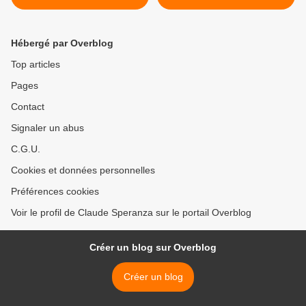
MULES » : CHANTECLER
NOUVELLISME DU PLEIN
n° 14 bis - du 21
AIR ? - du 24 NOVEMBRE
NOVEMBRE 2015 (J+2530
2015 (J+2533 après le vote
Hébergé par Overblog
après le vote négatif
négatif fondateur) >
fondateur)
Top articles
Pages
Contact
Signaler un abus
C.G.U.
Cookies et données personnelles
Préférences cookies
Voir le profil de Claude Speranza sur le portail Overblog
Créer un blog sur Overblog
Créer un blog