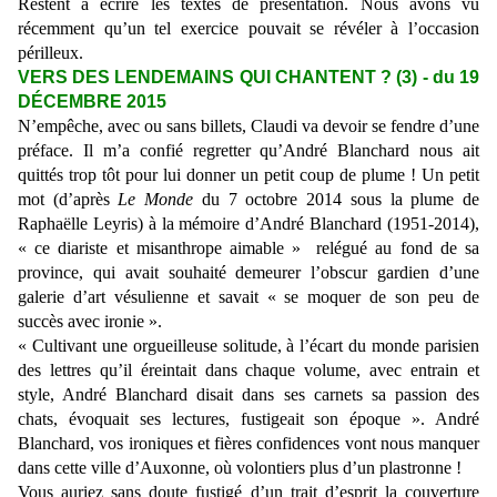
Restent à écrire les textes de présentation. Nous avons vu
récemment qu’un tel exercice pouvait se révéler à l’occasion
périlleux.
VERS DES LENDEMAINS QUI CHANTENT ? (3) - du 19
DÉCEMBRE 2015
N’empêche, avec ou sans billets, Claudi va devoir se fendre d’une
préface. Il m’a confié regretter qu’André Blanchard nous ait
quittés trop tôt pour lui donner un petit coup de plume ! Un petit
mot (d’après
Le Monde
du 7 octobre 2014 sous la plume de
Raphaëlle Leyris) à la mémoire d’André Blanchard (1951-2014),
« ce diariste et misanthrope aimable » relégué au fond de sa
province, qui avait souhaité demeurer l’obscur gardien d’une
galerie d’art vésulienne et savait « se moquer de son peu de
succès avec ironie ».
« Cultivant une orgueilleuse solitude, à l’écart du monde parisien
des lettres qu’il éreintait dans chaque volume, avec entrain et
style, André Blanchard disait dans ses carnets sa passion des
chats, évoquait ses lectures, fustigeait son époque ». André
Blanchard, vos ironiques et fières confidences vont nous manquer
dans cette ville d’Auxonne, où volontiers plus d’un plastronne !
Vous auriez sans doute fustigé d’un trait d’esprit la couverture