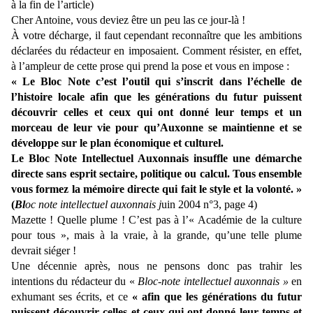
à la fin de l’article)
Cher Antoine, vous deviez être un peu las ce jour-là !
À votre décharge, il faut cependant reconnaître que les ambitions
déclarées du rédacteur en imposaient. Comment résister, en effet,
à l’ampleur de cette prose qui prend la pose et vous en impose :
« Le Bloc Note c’est l’outil qui s’inscrit dans l’échelle de
l’histoire locale afin que les générations du futur puissent
découvrir celles et ceux qui ont donné leur temps et un
morceau de leur vie pour qu’Auxonne se maintienne et se
développe sur le plan économique et culturel.
Le Bloc Note Intellectuel Auxonnais insuffle une démarche
directe sans esprit sectaire, politique ou calcul. Tous ensemble
vous formez la mémoire directe qui fait le style et la volonté. »
(
Bl
oc note intellectuel auxonnais j
uin 2004 n°3, page 4)
Mazette ! Quelle plume ! C’est pas à l’« Académie de la culture
pour tous », mais à la vraie, à la grande, qu’une telle plume
devrait siéger !
Une décennie après, nous ne pensons donc pas trahir les
intentions du rédacteur du «
Bloc-note intellectuel auxonnais »
en
exhumant ses écrits, et ce
« afin que les générations du futur
puissent découvrir celles et ceux qui ont donné leur temps et