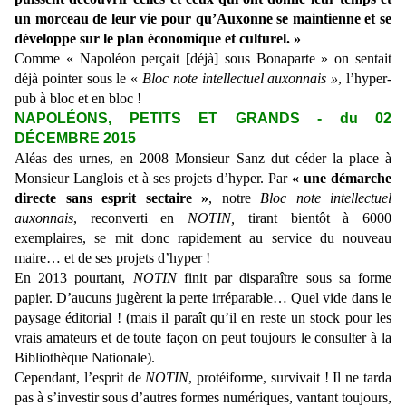
un morceau de leur vie pour qu’Auxonne se maintienne et se
développe sur le plan économique et culturel. »
Comme « Napoléon perçait [déjà] sous Bonaparte » on sentait
déjà pointer sous le «
Bloc note intellectuel auxonnais »
, l’hyper-
pub à bloc et en bloc !
NAPOLÉONS, PETITS ET GRANDS - du 02
DÉCEMBRE 2015
Aléas des urnes, en 2008 Monsieur Sanz dut céder la place à
Monsieur Langlois et à ses projets d’hyper. Par
« une démarche
directe sans esprit sectaire »
, notre
Bloc note intellectuel
auxonnais
, reconverti en
NOTIN,
tirant bientôt à 6000
exemplaires, se mit donc rapidement au service du nouveau
maire… et de ses projets d’hyper !
En 2013 pourtant,
NOTIN
finit par disparaître sous sa forme
papier. D’aucuns jugèrent la perte irréparable… Quel vide dans le
paysage éditorial ! (mais il paraît qu’il en reste un stock pour les
vrais amateurs et de toute façon on peut toujours le consulter à la
Bibliothèque Nationale).
Cependant, l’esprit de
NOTIN
, protéiforme, survivait ! Il ne tarda
pas à s’investir sous d’autres formes numériques, vantant toujours,