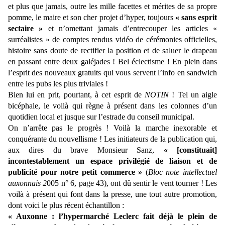
et plus que jamais, outre les mille facettes et mérites de sa propre
pomme, le maire et son cher projet d’hyper, toujours
« sans esprit
sectaire »
et n’omettant jamais d’entrecouper les articles «
surréalistes » de comptes rendus vidéo de cérémonies officielles,
histoire sans doute de rectifier la position et de saluer le drapeau
en passant entre deux galéjades ! Bel éclectisme ! En plein dans
l’esprit des nouveaux gratuits qui vous servent l’info en sandwich
entre les pubs les plus triviales !
Bien lui en prit, pourtant, à cet esprit de
NOTIN
! Tel un aigle
bicéphale, le voilà qui règne à présent dans les colonnes d’un
quotidien local et jusque sur l’estrade du conseil municipal.
On n’arrête pas le progrès ! Voilà la marche inexorable et
conquérante du nouvellisme ! Les initiateurs de la publication qui,
aux dires du brave Monsieur Sanz,
« [constituait]
incontestablement un espace privilégié de liaison et de
publicité pour notre petit commerce »
(
Bloc note intellectuel
auxonnais 2
005 n° 6, page 43), ont dû sentir le vent tourner ! Les
voilà à présent qui font dans la presse, une tout autre promotion,
dont voici le plus récent échantillon :
« Auxonne : l’hypermarché Leclerc fait déjà le plein de