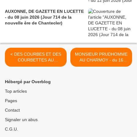
AUXONNE, DE GAZETTE EN LUCETTE
- du 08 juin 2026 (Jour 714 de la
nouvelle ère de Chantecler)
< DES COURBES ET DES
MONSIEUR PRUDHOMME
COURBETTES AU
AU CHARMOY - du 16
CHARMOY- du 13 JANVIER
JANVIER 2016 (J+2586
2016 (J+2583 après le vote
après le vote négatif
négatif fondateur)
fondateur) >
Hébergé par Overblog
Top articles
Pages
Contact
Signaler un abus
C.G.U.