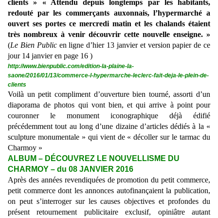
clients » « Attendu depuis longtemps par les habitants,
redouté par les commerçants auxonnais, l’hypermarché a
ouvert ses portes ce mercredi matin et les chalands étaient
très nombreux à venir découvrir cette nouvelle enseigne. »
(
Le Bien Public
en ligne d’hier 13 janvier et version papier de ce
jour 14 janvier en page 16 )
http://www.bienpublic.com/edition-la-plaine-la-
saone/2016/01/13/commerce-l-hypermarche-leclerc-fait-deja-le-plein-de-
clients
Voilà un petit compliment d’ouverture bien tourné, assorti d’un
diaporama de photos qui vont bien, et qui arrive à point pour
couronner le monument iconographique déjà édifié
précédemment tout au long d’une dizaine d’articles dédiés à la «
sculpture monumentale » qui vient de « décoller sur le tarmac du
Charmoy »
ALBUM – DÉCOUVREZ LE NOUVELLISME DU
CHARMOY – du 08 JANVIER 2016
Après des années revendiquées de promotion du petit commerce,
petit commerce dont les annonces autofinançaient la publication,
on peut s’interroger sur les causes objectives et profondes du
présent retournement publicitaire exclusif, opiniâtre autant