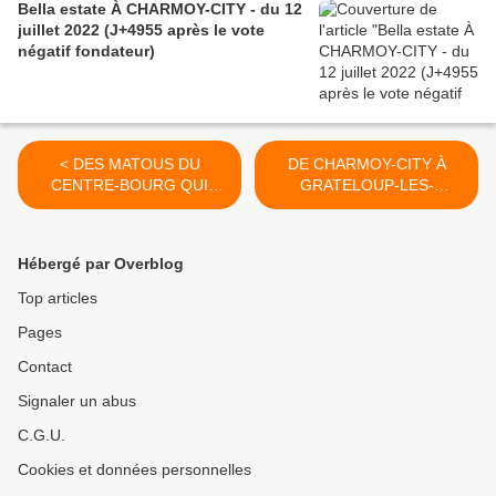
Bella estate À CHARMOY-CITY - du 12
juillet 2022 (J+4955 après le vote
négatif fondateur)
< DES MATOUS DU
DE CHARMOY-CITY À
CENTRE-BOURG QUI
GRATELOUP-LES-
VEULENT PARTICIPER- du
MINETTES, EN MARCHE
3 Juin 2017 (J+3090 après
POUR LE PREMIER TOUR
le vote négatif fondateur)
DU ROND-POINT- du 8
Hébergé par Overblog
Juin 2017 (J+3095 après le
vote négatif fondateur) >
Top articles
Pages
Contact
Signaler un abus
C.G.U.
Cookies et données personnelles