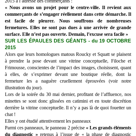
2015 à l’adresse des commerçants :
« Nous avons un projet pour le centre-ville. Il revient aux
commerçants de s’engager réellement dans cette démarche. Il
est facile de pleurer. Nous souffrons de nombreuses
fermetures. Elles ne sont pas dues à une arrivée de grande
surface. Elle n’est pas ouverte. Demain, l’excuse sera facile »
SUR LES ÉPAULES DES GÉANTS - du 19 OCTOBRE
2015
Alors que leurs homologues matous Roucky et Squatt se plaisent
à prendre la pose devant une vitrine conceptuelle, Filoche et
Frimousse, conscientes de l’impact des images, choisissent, quant
à elles, de s’exprimer devant une boutique réelle, dont la
fermeture les a naguère cruellement éprouvées (voir notre
illustration du jour).
Lors de la soirée du 30 mai dernier, profitant de l’affluence, nos
minettes se sont donc glissées en catimini et en toute discrétion
derrière la vitrine conceptuelle. Il n’y a pas là de quoi fouetter un
chat !
Elles y ont étudié attentivement les panneaux
Parmi ces panneaux, le panneau 2 précise
« Les grands éléments
du diagnostic »
retenus à l’issue de « la phase de diagnostic