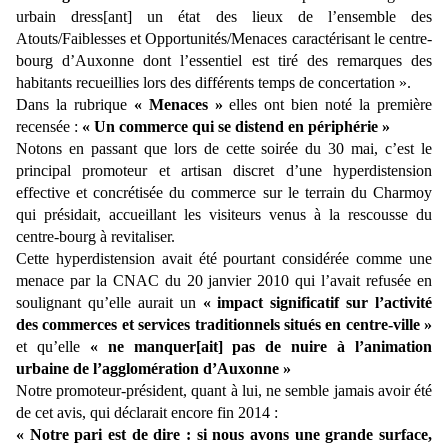
urbain dress[ant] un état des lieux de l’ensemble des
Atouts/Faiblesses et Opportunités/Menaces caractérisant le centre-
bourg d’Auxonne dont l’essentiel est tiré des remarques des
habitants recueillies lors des différents temps de concertation ».
Dans la rubrique
« Menaces »
elles ont bien noté la première
recensée :
« Un commerce qui se distend en périphérie »
Notons en passant que lors de cette soirée du 30 mai, c’est le
principal promoteur et artisan discret d’une hyperdistension
effective et concrétisée du commerce sur le terrain du Charmoy
qui présidait, accueillant les visiteurs venus à la rescousse du
centre-bourg à revitaliser.
Cette hyperdistension avait été pourtant considérée comme une
menace par la CNAC du 20 janvier 2010 qui l’avait refusée en
soulignant qu’elle aurait un
« impact significatif sur l’activité
des commerces et services traditionnels situés en centre-ville »
et qu’elle
« ne manquer[ait] pas de nuire à l’animation
urbaine de l’agglomération d’Auxonne »
Notre promoteur-président, quant à lui, ne semble jamais avoir été
de cet avis, qui déclarait encore fin 2014 :
« Notre pari est de dire : si nous avons une grande surface,