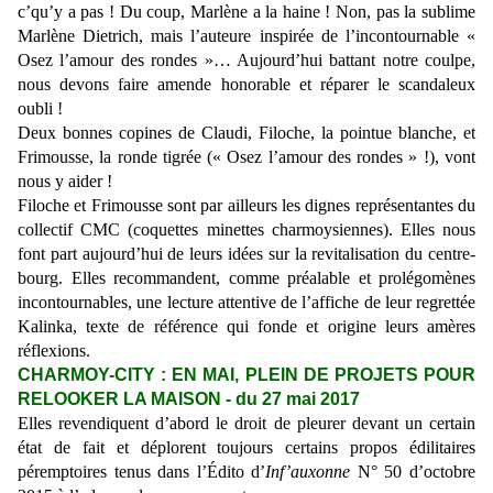
c’qu’y a pas ! Du coup, Marlène a la haine ! Non, pas la sublime
Marlène Dietrich, mais l’auteure inspirée de l’incontournable «
Osez l’amour des rondes »… Aujourd’hui battant notre coulpe,
nous devons faire amende honorable et réparer le scandaleux
oubli !
Deux bonnes copines de Claudi, Filoche, la pointue blanche, et
Frimousse, la ronde tigrée (« Osez l’amour des rondes » !), vont
nous y aider !
Filoche et Frimousse sont par ailleurs les dignes représentantes du
collectif CMC (coquettes minettes charmoysiennes). Elles nous
font part aujourd’hui de leurs idées sur la revitalisation du centre-
bourg. Elles recommandent, comme préalable et prolégomènes
incontournables, une lecture attentive de l’affiche de leur regrettée
Kalinka, texte de référence qui fonde et origine leurs amères
réflexions.
CHARMOY-CITY : EN MAI, PLEIN DE PROJETS POUR
RELOOKER LA MAISON - du 27 mai 2017
Elles revendiquent d’abord le droit de pleurer devant un certain
état de fait et déplorent toujours certains propos édilitaires
péremptoires tenus dans l’Édito d’
Inf’auxonne
N° 50 d’octobre