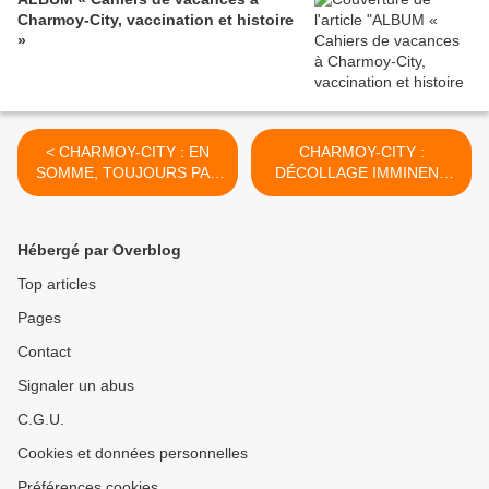
Charmoy-City, vaccination et histoire
»
< CHARMOY-CITY : EN
CHARMOY-CITY :
SOMME, TOUJOURS PAS
DÉCOLLAGE IMMINENT
DE DÉCISION - du 17
POUR LA REVITALISATION
AOÛT 2019 (J+3895 après
? (1) - du 20 AOÛT 2019
le vote négatif fondateur)
(J+3898 après le vote
Hébergé par Overblog
négatif fondateur) >
Top articles
Pages
Contact
Signaler un abus
C.G.U.
Cookies et données personnelles
Préférences cookies