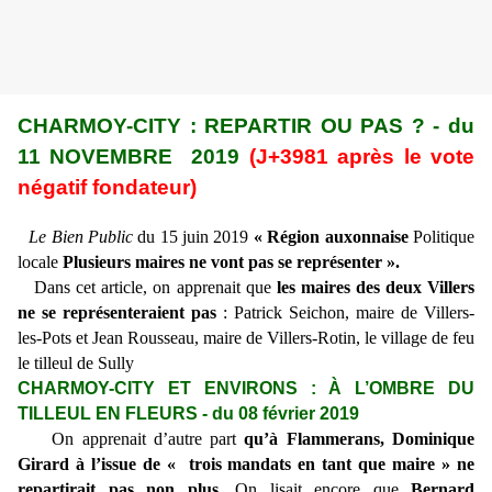
CHARMOY-CITY : REPARTIR OU PAS ? - du
11 NOVEMBRE 2019
(J+3981 après le vote
négatif fondateur)
Le Bien Public
du 15 juin 2019
« Région auxonnaise
Politique
locale
Plusieurs maires ne vont pas se représenter ».
Dans cet article, on apprenait que
les maires des deux Villers
ne se représenteraient pas
: Patrick Seichon, maire de Villers-
les-Pots et Jean Rousseau, maire de Villers-Rotin, le village de feu
le tilleul de Sully
CHARMOY-CITY ET ENVIRONS : À L’OMBRE DU
TILLEUL EN FLEURS - du 08 février 2019
On apprenait d’autre part
qu’à Flammerans, Dominique
Girard à l’issue de « trois mandats en tant que maire » ne
repartirait pas non plus
. On lisait encore que
Bernard