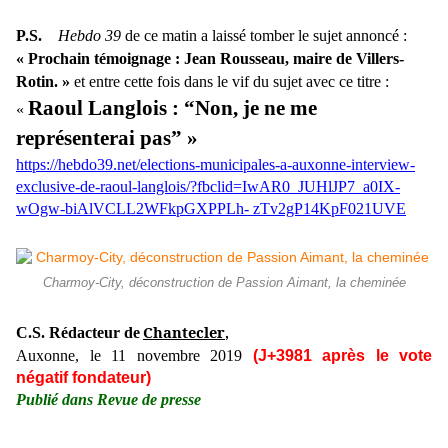
P.S.
Hebdo 39
de ce matin a laissé tomber le sujet annoncé :
« Prochain témoignage : Jean Rousseau, maire de Villers-
Rotin. »
et entre cette fois dans le vif du sujet avec ce titre :
Raoul Langlois : “Non, je ne me
«
représenterai pas” »
https://hebdo39.net/elections-municipales-a-auxonne-interview-
exclusive-de-raoul-langlois/?fbclid=IwAR0_JUHlJP7_a0IX-
wOgw-biAlVCLL2WFkpGXPPLh-
zTv2gP14KpF021UVE
Charmoy-City, déconstruction de Passion Aimant, la cheminée
Chantecler
C.S. Rédacteur de
,
Auxonne, le 11 novembre 2019
(J+3981 après le vote
négatif fondateur)
Publié dans Revue de presse