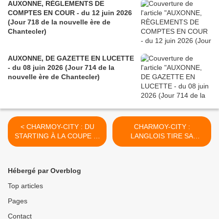
AUXONNE, RÈGLEMENTS DE
COMPTES EN COUR - du 12 juin 2026
(Jour 718 de la nouvelle ère de
Chantecler)
AUXONNE, DE GAZETTE EN LUCETTE
- du 08 juin 2026 (Jour 714 de la
nouvelle ère de Chantecler)
< CHARMOY-CITY : DU
CHARMOY-CITY :
STARTING À LA COUPE - -
LANGLOIS TIRE SA
du 10 novembre 2019
RÉVÉRENCE À
(J+3980 après le vote
L’ANGLAISE - du 12
négatif fondateur)
NOVEMBRE 2019 (J+3982
Hébergé par Overblog
après le vote négatif
fondateur) >
Top articles
Pages
Contact