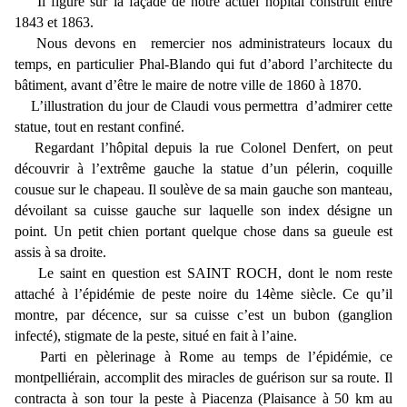
Il figure sur la façade de notre actuel hôpital construit entre
1843 et 1863.
Nous devons en remercier nos administrateurs locaux du
temps, en particulier Phal-Blando qui fut d’abord l’architecte du
bâtiment, avant d’être le maire de notre ville de 1860 à 1870.
L’illustration du jour de Claudi vous permettra d’admirer cette
statue, tout en restant confiné.
Regardant l’hôpital depuis la rue Colonel Denfert, on peut
découvrir à l’extrême gauche la statue d’un pélerin, coquille
cousue sur le chapeau. Il soulève de sa main gauche son manteau,
dévoilant sa cuisse gauche sur laquelle son index désigne un
point. Un petit chien portant quelque chose dans sa gueule est
assis à sa droite.
Le saint en question est SAINT ROCH, dont le nom reste
attaché à l’épidémie de peste noire du 14ème siècle. Ce qu’il
montre, par décence, sur sa cuisse c’est un bubon (ganglion
infecté), stigmate de la peste, situé en fait à l’aine.
Parti en pèlerinage à Rome au temps de l’épidémie, ce
montpelliérain, accomplit des miracles de guérison sur sa route. Il
contracta à son tour la peste à Piacenza (Plaisance à 50 km au