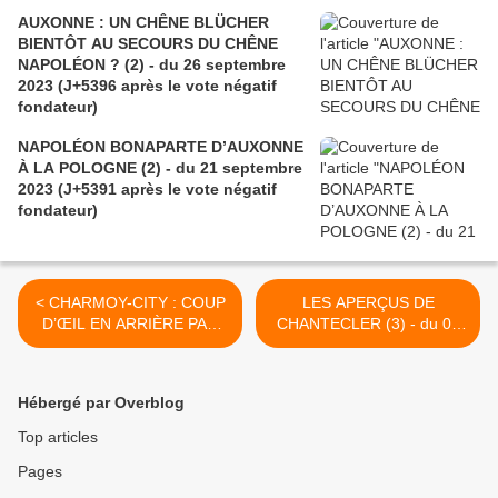
AUXONNE : UN CHÊNE BLÜCHER
BIENTÔT AU SECOURS DU CHÊNE
NAPOLÉON ? (2) - du 26 septembre
2023 (J+5396 après le vote négatif
fondateur)
NAPOLÉON BONAPARTE D’AUXONNE
À LA POLOGNE (2) - du 21 septembre
2023 (J+5391 après le vote négatif
fondateur)
< CHARMOY-CITY : COUP
LES APERÇUS DE
D’ŒIL EN ARRIÈRE PAR
CHANTECLER (3) - du 08
TEMPS D’AVENIR
avril 2020 (J+4130 après le
INCERTAIN - du 04 avril
vote négatif fondateur) >
2020 (J+4126 après le vote
Hébergé par Overblog
négatif fondateur)
Top articles
Pages