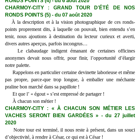
RONDS POINTS (4) - du 6 août 2020
CHARMOY-CITY : GRAND TOUR D’ÉTÉ DE NOS
RONDS POINTS (5) - du 07 août 2020
À la description et à la vision photographique de ces ronds-
points proprement dits, à laquelle on pouvait, bien entendu s’en
tenir, nous ajoutions à destination du lecteur curieux et averti,
divers autres aperçus, parfois incongrus…
Le clabaudage indigent émanant de certaines officines
anonymes devait nous offrir, pour finir, l’opportunité d’élargir
notre palette.
Rappelons en particulier certaine devinette laborieuse et même
pas propre, parce-que trop longue, à emballer une méchante
praline bon marché dans sa papillote !
Et que l’ « égout » s’est empressé de partager !
À chacun son métier !
CHARMOY-CITY : « À CHACUN SON MÉTIER LES
VACHES SERONT BIEN GARDÉES » - du 27 juillet
2020
Notre tour est terminé, il nous reste à présent, dans un souci
d’objectivité, à rendre à César, ce qui est à César !