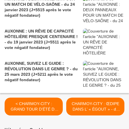
UN MATCH DE VÉLO-SAÔNE - du 24
janvier 2023 (J+5515 après le vote
négatif fondateur)
AUXONNE : UN RÊVE DE CAPACITÉ
HÔTELIÈRE PRESQUE CENTENAIRE !
- du 19 janvier 2023 (J+5511 après le
vote négatif fondateur)
AUXONNE, SUIVEZ LE GUIDE :
RÉVOLUTION DANS LE GENRE ? - du
25 mars 2023 (J+5211 après le vote
négatif fondateur)
< CHARMOY-CITY :
CHARMOY-CITY : ŒDIPE
GRAND TOUR D’ÉTÉ DE
DANS L’ « ÉGOUT » - du
NOS RONDS POINTS (5) -
09 août 2020 (J+4253
du 07 août 2020 (J+4251
après le vote négatif
après le vote négatif
fondateur) >