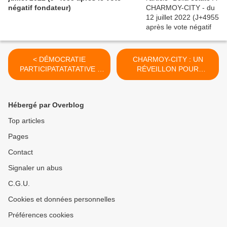
négatif fondateur)
< DÉMOCRATIE
CHARMOY-CITY : UN
PARTICIPATATATATIVE :
RÉVEILLON POUR
DE CHARMOY-CITY À LA
COCCINELLE - du 03
CITÉ DES DUCS - du 27
décembre 2021 (J+4734
novembre 2021 (J+4728
après le vote négatif
Hébergé par Overblog
après le vote négatif
fondateur) >
fondateur)
Top articles
Pages
Contact
Signaler un abus
C.G.U.
Cookies et données personnelles
Préférences cookies