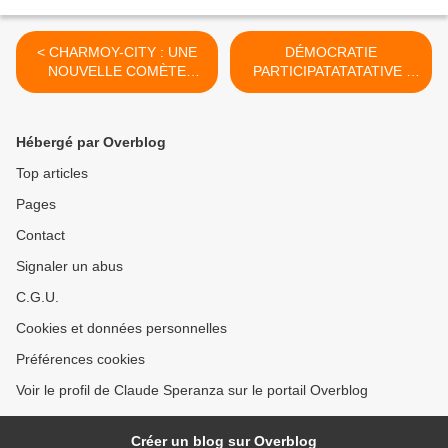
< CHARMOY-CITY : UNE
DÉMOCRATIE
NOUVELLE COMÈTE
PARTICIPATATATATIVE :
BRILLE DANS LA NUIT
DE CHARMOY-CITY À LA
CITOYENNE - du 20
CITÉ DES DUCS - du 27
novembre 2021 (J+4721
novembre 2021 (J+4728
Hébergé par Overblog
après le vote négatif
après le vote négatif
fondateur)
fondateur) >
Top articles
Pages
Contact
Signaler un abus
C.G.U.
Cookies et données personnelles
Préférences cookies
Voir le profil de Claude Speranza sur le portail Overblog
Créer un blog sur Overblog