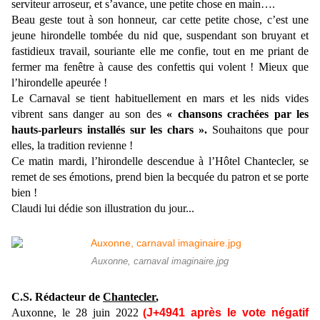
serviteur arroseur, et s’avance, une petite chose en main….
Beau geste tout à son honneur, car cette petite chose, c’est une
jeune hirondelle tombée du nid que, suspendant son bruyant et
fastidieux travail, souriante elle me confie, tout en me priant de
fermer ma fenêtre à cause des confettis qui volent ! Mieux que
l’hirondelle apeurée !
Le Carnaval se tient habituellement en mars et les nids vides
vibrent sans danger au son des
«
chansons crachées par les
hauts-parleurs installés sur les chars ».
Souhaitons que pour
elles, la tradition revienne !
Ce matin mardi, l’hirondelle descendue à l’Hôtel Chantecler, se
remet de ses émotions, prend bien la becquée du patron et se porte
bien !
Claudi lui dédie son illustration du jour...
Auxonne, carnaval imaginaire.jpg
C.S. Rédacteur de
Chantecler
,
Auxonne, le
28 juin
2022
J+4
9
41
après le vote négatif
(