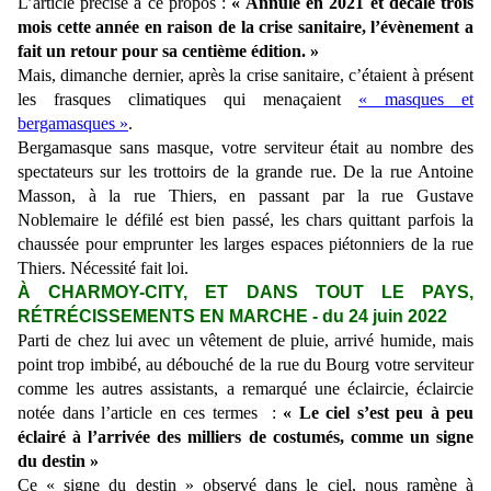
L’article précise à ce propos :
« Annulé en 2021 et décalé trois
mois cette année en raison de la crise sanitaire, l’évènement a
fait un retour pour sa centième édition. »
Mais, dimanche dernier, après la crise sanitaire, c’étaient à présent
les frasques climatiques qui menaçaient
« masques et
bergamasques »
.
Bergamasque sans masque, votre serviteur était au nombre des
spectateurs sur les trottoirs de la grande rue. De la rue Antoine
Masson, à la rue Thiers, en passant par la rue Gustave
Noblemaire le défilé est bien passé, les chars quittant parfois la
chaussée pour emprunter les larges espaces piétonniers de la rue
Thiers. Nécessité fait loi.
À CHARMOY-CITY, ET DANS TOUT LE PAYS,
RÉTRÉCISSEMENTS EN MARCHE - du 24 juin 2022
Parti de chez lui avec un vêtement de pluie, arrivé humide, mais
point trop imbibé, au débouché de la rue du Bourg votre serviteur
comme les autres assistants, a remarqué une éclaircie, éclaircie
notée dans l’article en ces termes :
« Le ciel s’est peu à peu
éclairé à l’arrivée des milliers de costumés, comme un signe
du destin »
Ce « signe du destin » observé dans le ciel, nous ramène à