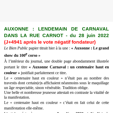
AUXONNE : LENDEMAIN DE CARNAVAL
DANS LA RUE CARNOT
- du
28 juin
2022
(J+4
941
après le vote négatif fondateur)
Le Bien Public
papier titrait hier à la une :
« Auxonne : Le grand
e
show du 100
corso »
À
l’intérieur du journal,
une
double page abondamment illustrée
portant le titre
« Auxonne Carnaval :
un centenaire haut en
couleur
»
justifiait parfaitement ce titre.
Le « centenaire haut en couleur » n’était pas au nombre des
travestis dont certain(e)s affichaient néanmoins sous le maquillage
un âge respectable, sinon vénérable. Tradition oblige.
Une belle et nombreuse jeunesse attestait en contraste la vitalité de
la manifestation.
Le « centenaire haut en couleur » c’était en fait celui de cette
manifestation elle-même.