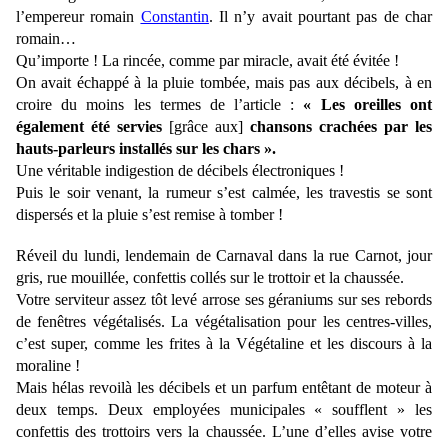
l’empereur romain
Constantin
. Il n’y avait pourtant pas de char
romain…
Qu’importe ! La rincée, comme par miracle, avait été évitée !
On avait échappé à la pluie tombée, mais pas aux décibels, à en
croire du moins les termes de l’article :
« Les oreilles ont
également été servies
[grâce aux]
chansons crachées par les
hauts-parleurs installés sur les chars ».
Une véritable indigestion de décibels électroniques !
Puis le soir venant, la rumeur s’est calmée, les travestis se sont
dispersés et la pluie s’est remise à tomber !
Réveil du lundi, lendemain de Carnaval dans la rue Carnot, jour
gris, rue mouillée, confettis collés sur le trottoir et la chaussée.
Votre serviteur assez tôt levé arrose ses géraniums sur ses rebords
de fenêtres végétalisés. La végétalisation pour les centres-villes,
c’est super, comme les frites à la Végétaline et les discours à la
moraline !
Mais hélas revoilà les décibels et un parfum entêtant de moteur à
deux temps. Deux employées municipales « soufflent » les
confettis des trottoirs vers la chaussée. L’une d’elles avise votre