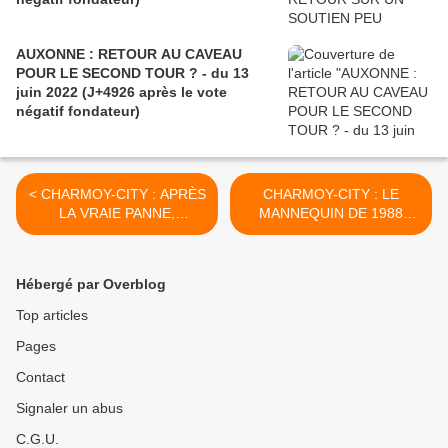
AUXONNE : RETOUR AU CAVEAU
POUR LE SECOND TOUR ? - du 13
juin 2022 (J+4926 après le vote
négatif fondateur)
< CHARMOY-CITY : APRÈS
CHARMOY-CITY : LE
LA VRAIE PANNE,
MANNEQUIN DE 1988
RETOUR DES FAUX-
PREND SES QUARTIERS À
PROFILS ! - du 06 octobre
BONAPARTE (1) - du 11
2021 (J+4676 après le vote
octobre 2021 (J+4681
Hébergé par Overblog
négatif fondateur)
après le vote négatif
fondateur) >
Top articles
Pages
Contact
Signaler un abus
C.G.U.