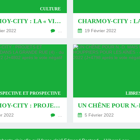
CULTURE
CHARMOY-CITY : LA « VIERGE » DE LA RUE THIERS BIENTÔT EN LUMIÈRE (2) - DU 22 FÉVRIER 2022 (J+4815 APRÈS LE VOTE NÉGATIF FONDATEUR)
ier 2022
…
19 Février 2022
SPECTIVE ET PROSPECTIVE
LIBRE
CHARMOY-CITY : PROJETS ET SOUVENIRS DANS LA GRANDE RUE (4) - DU 09 FÉVRIER 2022 (J+4802 APRÈS LE VOTE NÉGATIF FONDATEUR)
er 2022
…
5 Février 2022