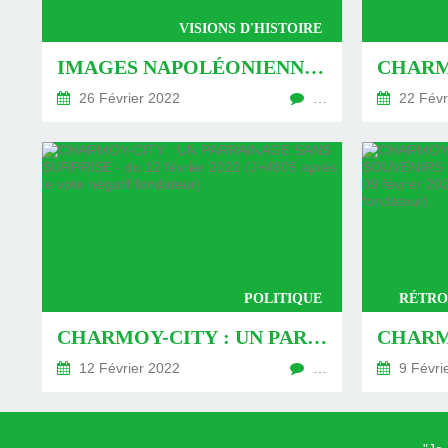
VISIONS D'HISTOIRE
IMAGES NAPOLÉONIENNES ET FRANCO-RUSSES (1) - DU 26 FÉVRIER 2022 (J+4819 APRÈS LE VOTE NÉGATIF FONDATEUR)
26 Février 2022
…
22 Févr
POLITIQUE
RÉTRO
CHARMOY-CITY : UN PARRAINAGE SANS SURPRISE - DU 12 FÉVRIER 2022 (J+4805 APRÈS LE VOTE NÉGATIF FONDATEUR)
12 Février 2022
…
9 Févri