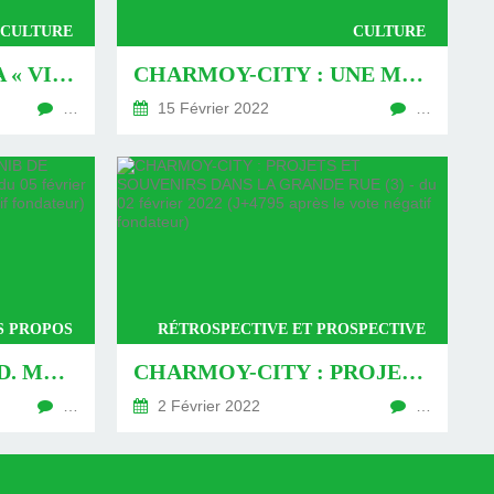
CULTURE
CULTURE
CHARMOY-CITY : LA « VIERGE » DE LA RUE THIERS BIENTÔT EN LUMIÈRE (1) - DU 19 FÉVRIER 2022 (J+4812 APRÈS LE VOTE NÉGATIF FONDATEUR)
CHARMOY-CITY : UNE MICRO FOLIE DANS LA GRANDE RUE - DU 15 FÉVRIER 2022 (J+4808 APRÈS LE VOTE NÉGATIF FONDATEUR)
…
15 Février 2022
…
S PROPOS
RÉTROSPECTIVE ET PROSPECTIVE
UN CHÊNE POUR N.-D. MAIS NIB DE HOUPPIERS POUR LES AÎNÉS - DU 05 FÉVRIER 2022 (J+4798 APRÈS LE VOTE NÉGATIF FONDATEUR)
CHARMOY-CITY : PROJETS ET SOUVENIRS DANS LA GRANDE RUE (3) - DU 02 FÉVRIER 2022 (J+4795 APRÈS LE VOTE NÉGATIF FONDATEUR)
…
2 Février 2022
…