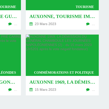
TOURISME
TOURISME
AUXONNE, SUIVEZ LE GUIDE : RÉVOLUTION DANS LE GENRE ? - DU 25 MARS 2023 (J+5211 APRÈS LE VOTE NÉGATIF FONDATEUR)
AUXONNE, TOURISME IMPÉRIAL : EN RANGS SERRÉS SUIVONS LE « GUIDE COSTUMÉ » ! - DU 21 MARS 2023 (J+5207 APRÈS LE VOTE NÉGATIF FONDATEUR)
…
23 Mars 2023
…
LÉONIDES
COMMÉMORATIONS ET POLITIQUE
AUXONNE, DU POLYGONE AU PRÉ CARRÉ (2) - DU 17 MARS 2023 (J+5203 APRÈS LE VOTE NÉGATIF FONDATEUR)
AUXONNE 1969, LA DÉMISSION DU GÉNÉRAL CHAMBOULE LES JOURNÉES NAPOLÉONIENNES (2) - DU 15 MARS 2023 (J+5201 APRÈS LE VOTE NÉGATIF FONDATEUR)
…
15 Mars 2023
…