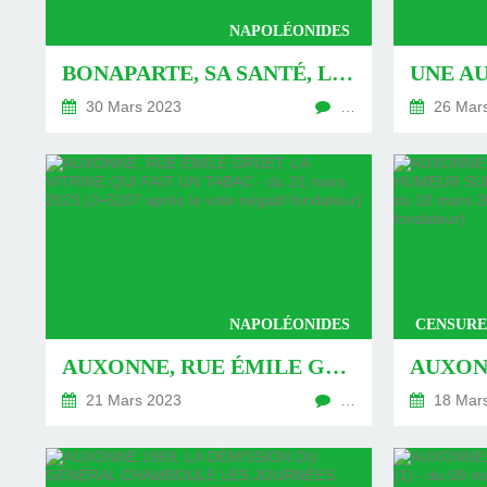
NAPOLÉONIDES
BONAPARTE, SA SANTÉ, LE DOCTEUR TISSOT... ET LE PANARIS - DU 30 MARS 2023 (J+5216 APRÈS LE VOTE NÉGATIF FONDATEUR)
30 Mars 2023
…
26 Mar
NAPOLÉONIDES
CENSURE
AUXONNE, RUE ÉMILE GRUET, LA VITRINE QUI FAIT UN TABAC - DU 21 MARS 2023 (J+5207 APRÈS LE VOTE NÉGATIF FONDATEUR)
21 Mars 2023
…
18 Mar