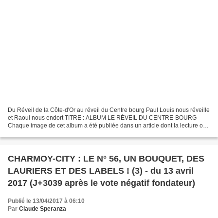
Du Réveil de la Côte-d'Or au réveil du Centre bourg Paul Louis nous réveille
et Raoul nous endort TITRE : ALBUM LE RÉVEIL DU CENTRE-BOURG
Chaque image de cet album a été publiée dans un article dont la lecture ou
la relecture pourra vous en dire plus...
CHARMOY-CITY : LE N° 56, UN BOUQUET, DES
LAURIERS ET DES LABELS ! (3) - du 13 avril
2017 (J+3039 après le vote négatif fondateur)
Publié le 13/04/2017 à 06:10
Par
Claude Speranza