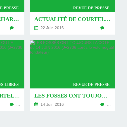
E PRESSE
REVUE DE PRESSE
DES CAROTTES AU CHARMOY- DU 24 JUIN 2016 (J+2746 APRÈS LE VOTE NÉGATIF FONDATEUR)
ACTUALITÉ DE COURTELINE, OU LE MINIBUS DE 9H47 (SUITE ET FIN) - DU 22 JUIN 2016 (J+2744 APRÈS LE VOTE NÉGATIF FONDATEUR)
…
22 Juin 2016
…
S LIBRES
REVUE DE PRESSE
ACTUALITÉ DE COURTELINE, OU LE MINIBUS DE 9H47 - DU 16 JUIN 2016 (J+2738 APRÈS LE VOTE NÉGATIF FONDATEUR)
LES FOSSÉS ONT TOUJOURS LA COTE - DU 14 JUIN 2016 (J+2736 APRÈS LE VOTE NÉGATIF FONDATEUR)
…
14 Juin 2016
…