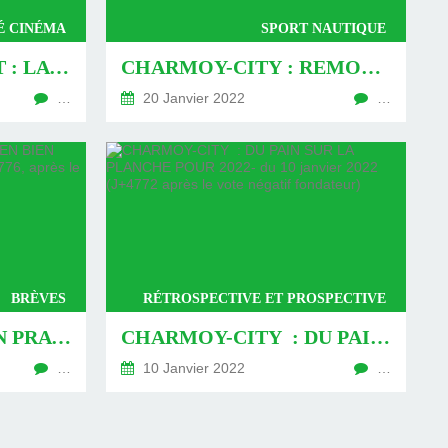
É CINÉMA
SPORT NAUTIQUE
UN ROHMER INÉDIT : LA VDV, LE MAIRE ET LA MÉDIATHÈQUE - DU 22 JANVIER 2022 (J+4784 APRÈS LE VOTE NÉGATIF FONDATEUR)
CHARMOY-CITY : REMOUS AUTOUR D’UN JACUZZI - DU 20 JANVIER 2022 (J+4782 APRÈS LE VOTE NÉGATIF FONDATEUR)
…
20 Janvier 2022
…
BRÈVES
RÉTROSPECTIVE ET PROSPECTIVE
CHARMOY-CITY : UN PRATICIEN BIEN PARTI ! - DU 14 JANVIER 2022 (J+4776, APRÈS LE VOTE NÉGATIF FONDATEUR)
CHARMOY-CITY : DU PAIN SUR LA PLANCHE POUR 2022- DU 10 JANVIER 2022 (J+4772 APRÈS LE VOTE NÉGATIF FONDATEUR)
…
10 Janvier 2022
…