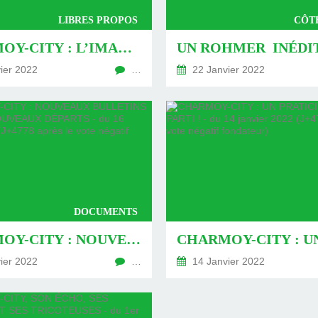
LIBRES PROPOS
CÔT
CHARMOY-CITY : L’IMAGINATION AU POUVOIR ?- DU 25 JANVIER 2022 (J+4787 APRÈS LE VOTE NÉGATIF FONDATEUR)
ier 2022
…
22 Janvier 2022
DOCUMENTS
CHARMOY-CITY : NOUVEAUX BULLETINS POUR DE NOUVEAUX DÉPARTS - DU 16 JANVIER 2022 (J+4778 APRÈS LE VOTE NÉGATIF FONDATEUR)
ier 2022
…
14 Janvier 2022