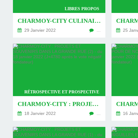
LIBRES PROPOS
CHARMOY-CITY CULINAIRE : LA POTÉE AUX CHOUX-NAVETS DU COMPTABLE - DU 29 JANVIER 2022 (J+4791 APRÈS LE VOTE NÉGATIF FONDATEUR)
29 Janvier 2022
…
25 Janv
RÉTROSPECTIVE ET PROSPECTIVE
CHARMOY-CITY : PROJETS ET SOUVENIRS DANS LA GRANDE RUE (2) - DU 18 JANVIER 2022 (J+4780 APRÈS LE VOTE NÉGATIF FONDATEUR)
18 Janvier 2022
…
16 Janv