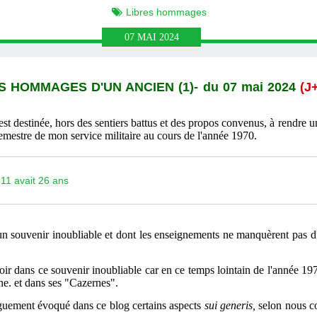
Libres hommages
07
MAI
2024
RES HOMMAGES
D'UN ANCIEN (1)
- du 07 mai 2024
(J
est destinée, hors des sentiers battus et des propos convenus, à rendr
emestre de mon service militaire au cours de l'année 1970.
511 avait 26 ans
un souvenir inoubliable et dont les enseignements ne manquèrent pas d'
oir dans ce souvenir inoubliable car en ce temps lointain de l'année 1970 
e. et dans ses "Cazernes".
nguement évoqué dans ce blog certains aspects
sui generis,
selon nous
c