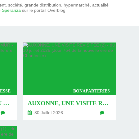
t, société, grande distribution, hypermarché, actualité
e Speranza
sur le portail Overblog
ESSE
BONAPARTERIES
AUXONNE : « DÉFIS » AU PIED DU MUR - DU 04 AOÛT 2026 (JOUR 771 DE LA NOUVELLE ÈRE DE CHANTECLER)
AUXONNE, UNE VISITE REVISITÉE (2) - DU 30 JUILLET 2026 (JOUR 764 DE LA NOUVELLE ÈRE DE CHANTECLER)
…
30 Juillet 2026
…