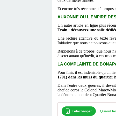
deux dernières années.
Et encore très récemment à propos 
AUXONNE OU L'EMPIRE DE
Un autre article en ligne plus réce
Train : découvrez une salle dédié
Une lecture attentive du texte rév
Initiative que nous ne pouvons que 
Rappelons à ce propos, que nous n
discret autant qu'inédit, à ces trois m
LA COMPLAINTE DE BONAPAR
Pour finir, il est indéniable qu'un li
1791) dans les murs du quartier hi
Dans l'entre-deux guerres, il devai
chef de corps le Colonel Marey-Mong
la dénomination de « Quartier Bona
Télécharger
Quand les