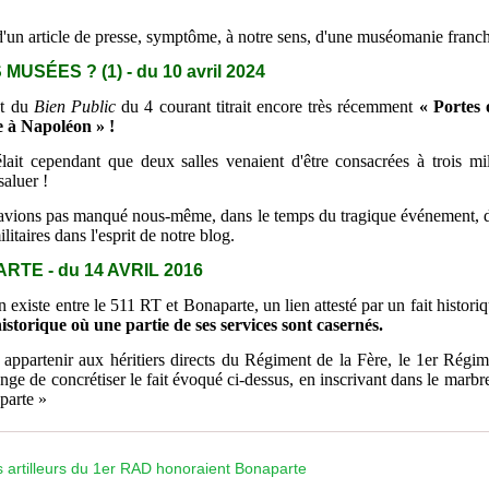
d'un article de presse, symptôme, à notre sens, d'une muséomanie franc
S MUS
É
ES ? (1) - du 10 avril 2024
nt du
Bien Public
du 4 courant titrait encore très récemment
« Portes
e à Napoléon » !
élait cependant que deux salles venaient d'être consacrées à trois
mil
saluer !
'avions pas manqué nous-même, dans le temps du tragique événement, 
ilitaires dans l'esprit de notre blog.
TE - du 14 AVRIL 2016
en existe entre le 511 RT et Bonaparte, un lien attesté par un fait histori
storique où une partie de ses services sont casernés.
t appartenir aux héritiers directs du Régiment de la Fère, le 1er Régime
e de concrétiser le fait évoqué ci-dessus, en inscrivant dans le marbre 
parte »
 artilleurs du 1er RAD honoraient Bonaparte