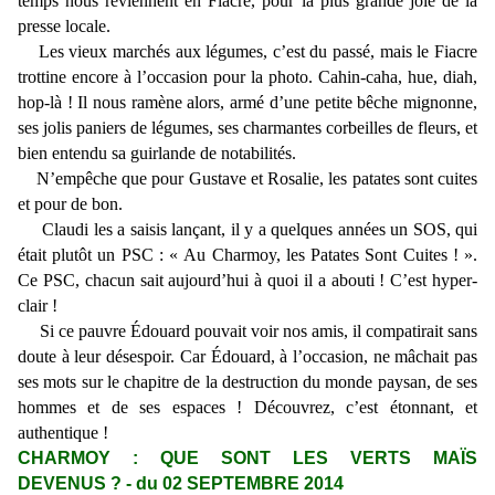
temps nous reviennent en Fiacre, pour la plus grande joie de la
presse locale.
Les vieux marchés aux légumes, c’est du passé, mais le Fiacre
trottine encore à l’occasion pour la photo. Cahin-caha, hue, diah,
hop-là ! Il nous ramène alors, armé d’une petite bêche mignonne,
ses jolis paniers de légumes, ses charmantes corbeilles de fleurs, et
bien entendu sa guirlande de notabilités.
N’empêche que pour Gustave et Rosalie, les patates sont cuites
et pour de bon.
Claudi les a saisis lançant, il y a quelques années un SOS, qui
était plutôt un PSC : « Au Charmoy, les Patates Sont Cuites ! ».
Ce PSC, chacun sait aujourd’hui à quoi il a abouti ! C’est hyper-
clair !
Si ce pauvre Édouard pouvait voir nos amis, il compatirait sans
doute à leur désespoir. Car Édouard, à l’occasion, ne mâchait pas
ses mots sur le chapitre de la destruction du monde paysan, de ses
hommes et de ses espaces ! Découvrez, c’est étonnant, et
authentique !
CHARMOY : QUE SONT LES VERTS MAÏS
DEVENUS ? - du 02 SEPTEMBRE 2014