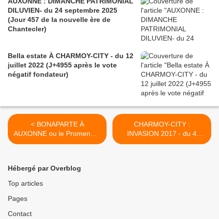
AUXONNE : DIMANCHE PATRIMONIAL
DILUVIEN- du 24 septembre 2025
(Jour 457 de la nouvelle ère de
Chantecler)
Bella estate À CHARMOY-CITY - du 12
juillet 2022 (J+4955 après le vote
négatif fondateur)
< BONAPARTE À
CHARMOY-CITY :
AUXONNE ou le Promeneur
INVASION 2017 - du 4
Solitaire Corse (3) - du 1er
septembre 2017 (J+3183
septembre 2017 (J+3180
après le vote négatif
après le vote négatif
fondateur) >
Hébergé par Overblog
fondateur)
Top articles
Pages
Contact