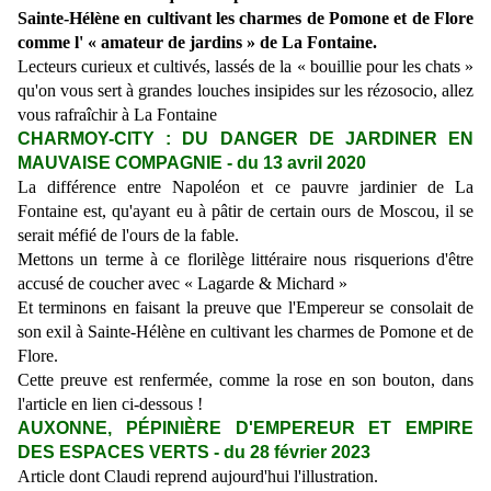
Sainte-Hélène en cultivant les charmes de Pomone et de Flore
comme l' « amateur de jardins » de La Fontaine.
Lecteurs curieux et cultivés, lassés de la « bouillie pour les chats »
qu'on vous sert à grandes louches insipides sur les rézosocio, allez
vous rafraîchir à La Fontaine
CHARMOY-CITY : DU DANGER DE JARDINER EN
MAUVAISE COMPAGNIE - du 13 avril 2020
La
différence entre Napoléon et ce pauvre jardinier de La
Fontaine est, qu'ayant eu à pâtir de certain ours de Moscou, il se
serait méfié de l'ours de la fable.
Mettons un terme à ce florilège littéraire nous risquerions d'être
accusé de coucher avec « Lagarde & Michard »
Et terminons en faisant la preuve que l'Empereur se consolait de
son exil à Sainte-Hélène en cultivant les charmes de Pomone et de
Flore.
Cette preuve est renfermée, comme la rose en son bouton, dans
l'article en lien ci-dessous !
AUXONNE, PÉPINIÈRE D'EMPEREUR ET EMPIRE
DES ESPACES VERTS
- du 28 février 2023
Article d
ont Claudi reprend aujourd'hui l'illustration.