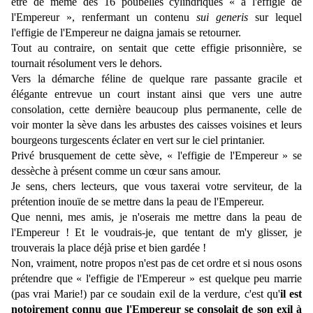
être de même des 16 poubelles cylindriques « à l'effigie de
l'Empereur », renfermant un contenu
sui generis
sur lequel
l'effigie de l'Empereur ne daigna jamais se retourner.
Tout au contraire, on sentait que cette effigie prisonnière, se
tournait résolument vers le dehors.
Vers la démarche féline de quelque rare passante gracile et
élégante entrevue un court instant ainsi que vers une autre
consolation, cette dernière beaucoup plus permanente, celle de
voir monter la sève dans les arbustes des caisses voisines et leurs
bourgeons turgescents éclater en vert sur le ciel printanier.
Privé brusquement de cette sève, « l'effigie de l'Empereur » se
dessèche à présent comme un cœur sans amour.
Je sens, chers lecteurs, que vous taxerai votre serviteur, de la
prétention inouïe de se mettre dans la peau de l'Empereur.
Que nenni, mes amis, je n'oserais me mettre dans la peau de
l'Empereur ! Et le voudrais-je, que tentant de m'y glisser, je
trouverais la place déjà prise et bien gardée !
Non, vraiment, notre propos n'est pas de cet ordre et si nous osons
prétendre que « l'effigie de l'Empereur » est quelque peu marrie
(pas vrai Marie!) par ce soudain exil de la verdure, c'est qu'
il est
notoirement connu que l'Empereur se consolait de son exil à