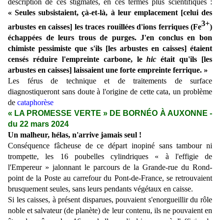
description de ces stigmates, en ces termes plus scientifiques :
«
Seules subsistaient, çà-et-là, à leur emplacement [celui des
3+
arbustes en caisses] les traces rouillées d'ions ferriques (Fe
)
échappées de leurs trous de purges. J'en conclus en bon
chimiste pessimiste que s'ils [les arbustes en caisses] étaient
censés réduire l'empreinte carbone, le
hic
était qu'ils [les
arbustes en caisses] laissaient une forte empreinte ferrique. »
Les férus de technique et de traitements de surface
diagnostiqueront sans doute à l'origine de cette cata, un problème
de
cataphorèse
« LA PROMESSE VERTE » DE BORN
É
O
À AUXONNE
-
du 22 mars 2024
Un
malheur, hélas, n'arrive jamais seul !
Conséquence fâcheuse de ce départ inopiné sans tambour ni
trompette, les 16 poubelles cylindriques « à l'effigie de
l'Empereur » jalonnant le parcours de la Grande-rue du Rond-
point de la Poste au carrefour du Pont-de-France, se retrouvaient
brusquement seules, sans leurs pendants végétaux en caisse.
Si les caisses, à présent disparues, pouvaient s'enorgueillir du rôle
noble et salvateur (de planète) de leur contenu, ils ne pouvaient en