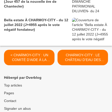
(Jour 457 de la nouvelle ère de
Chantecler)
Bella estate À CHARMOY-CITY - du 12
juillet 2022 (J+4955 après le vote
négatif fondateur)
< CHARMOY-CITY : UN
CHARMOY-CITY : LE
COMITÉ D’AIDE À LA
CHÂTEAU D’EAU DES
DÉCISION POUR NOTRE
GRANGES HAUTES,
PREMIER ÉDILE ? - du 8
TOTEM DU CHARMOY ! -
OCTOBRE 2019 (J+3947
du 12 OCTOBRE 2019
Hébergé par Overblog
après le vote négatif
(J+3951 après le vote
fondateur)
négatif fondateur) >
Top articles
Pages
Contact
Signaler un abus