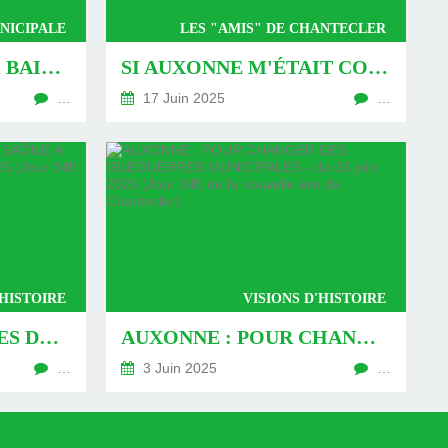
NICIPALE
LES "AMIS" DE CHANTECLER
AUXONNE : PLAGES, BAIGNADES ET PISCINES DANS L'HISTOIRE ET AU CM (1)- DU 21 JUIN 2025 (JOUR 363 DE LA NOUVELLE ÈRE DE CHANTECLER)
SI AUXONNE M'ÉTAIT CONTÉ : RENOMMÉE PASSÉE ET RÉSURGENCE DE NOTIN - DU 07 JUIN 2025 (JOUR 353 DE LA NOUVELLE ÈRE DE CHANTECLER)
…
17 Juin 2025
…
'HISTOIRE
VISIONS D'HISTOIRE
AUXONNE : DES RIVES DE LA SAÔNE À CELLES DU RHIN - DU 07 JUIN 2025 (JOUR 349 DE LA NOUVELLE ÈRE DE CHANTECLER)
AUXONNE : POUR CHANGER DES GUÉGUERRES MUNICIPALES - DU 03 JUIN 2025 (JOUR 345 DE LA NOUVELLE ÈRE DE CHANTECLER)
…
3 Juin 2025
…