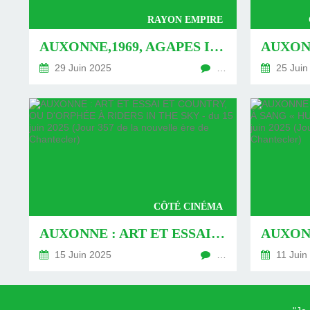
RAYON EMPIRE
AUXONNE,1969, AGAPES IMPÉRIALES DANS LES MURS DE L'ACTUEL « COCO BANGO »- DU 29 JUIN 2025 (JOUR 371 DE LA NOUVELLE ÈRE DE CHANTECLER)
29 Juin 2025
…
25 Juin
CÔTÉ CINÉMA
AUXONNE : ART ET ESSAI ET COUNTRY, OU D'ORPHÉE À RIDERS IN THE SKY - DU 15 JUIN 2025 (JOUR 357 DE LA NOUVELLE ÈRE DE CHANTECLER)
15 Juin 2025
…
11 Juin