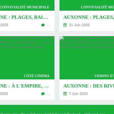
CONVIVIALITÉ MUNICIPALE
CONVIVIALITÉ MU
AUXONNE : PLAGES, BAIGNADES ET PISCINES DANS L'HISTOIRE ET AU CM (2)- DU 25 JUIN 2025 (JOUR 367 DE LA NOUVELLE ÈRE DE CHANTECLER)
 2025
…
21 Juin 2025
CÔTÉ CINÉMA
VISIONS D
AUXONNE : À L'EMPIRE, UN FILM À FEU ET À SANG « HURRY UP TOMORROW » - DU 11 JUIN 2025 (JOUR 353 DE LA NOUVELLE ÈRE DE CHANTECLER)
 2025
…
7 Juin 2025