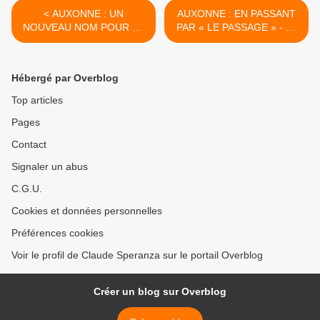
< AUXONNE : UN
AUXONNE : EN PASSANT
NOUVEAU NOM POUR LA
PAR « LE PASSAGE » - du
MÉDIATHÈQUE (4) - du 17
22 octobre 2025 (Jour 485
octobre 2025 (Jour 480 de
de la nouvelle ère de
la nouvelle ère de
Chantecler) >
Hébergé par Overblog
Chantecler)
Top articles
Pages
Contact
Signaler un abus
C.G.U.
Cookies et données personnelles
Préférences cookies
Voir le profil de Claude Speranza sur le portail Overblog
Créer un blog sur Overblog