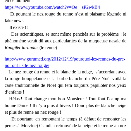
en ce moment.
https://www.youtube.com/watch?v=Qe__sP2wkB4
Et pourtant le nez rouge du renne n’est ni plaisante légende ni
fake news.
Il existe !!
Des scientifiques, se sont même penchés sur le problème : le
phénomène serait dû aux particularités de la muqueuse nasale de
Rangifer tarandus
(le renne)
http://www.gurumed.org/2012/12/19/pourquoi-les-rennes-du-pre-
nol-ont-ils-le-nez-rouge/
Le nez rouge du renne et le blanc de la neige, s’accordant avec
la rouge houppelande et la barbe blanche du Père Noël voilà la
carte traditionnelle de Noël qui fera toujours papilloter nos yeux
d’enfants !
Hélas ! Tout change mon bon Monsieur ! Tout fout l’camp ma
bonne Dame ! Il n’y a plus d’hivers ! Donc plus de blanche neige
et plus de renne au nez rouge !
Et pourtant, en remontant le temps (à défaut de remonter les
pentes à Morzine) Claudi a retrouvé de la neige et le renne au nez