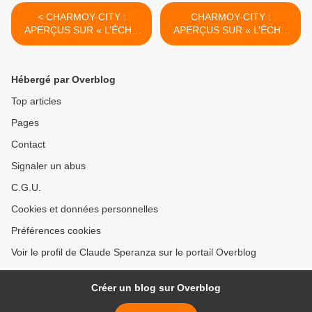
< CHARMOY-CITY :
CHARMOY-CITY :
APERÇUS SUR « L’ÉCHO
APERÇUS SUR « L’ÉCHO
DE LA PLACE D’ARMES »
DE LA PLACE D’ARMES »
D’ANTAN (3) - du 27
D’ANTAN (4) - du 30
novembre 2020 (J+4363
novembre 2020 (J+4366
Hébergé par Overblog
après le vote négatif
après le vote négatif
fondateur)
fondateur) >
Top articles
Pages
Contact
Signaler un abus
C.G.U.
Cookies et données personnelles
Préférences cookies
Voir le profil de Claude Speranza sur le portail Overblog
Créer un blog sur Overblog