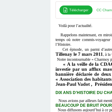
Télécharger
CC Champ
Voilà pour l’actualité.
Rappelons maintenant, en miroir de
temps où notre commis-voyageur l
l’Histoire.
Cet épisode, un parmi d’autres, 
Tillenay le 7 mars 2011
, à l
Notre incontournable « Charmoy pou
« A la veille de la CDAC,
investie par un afflux ma
bannière déclarée de deu
« Association des habitants
Jean-Paul Vadot , Préside
DIX ANS D’HISTOIRE DU C
Nous avions par ailleurs fait ment
BEAUCOUP DE BRUIT POUR R
Nous diffusons aujourd’hui à ce pr