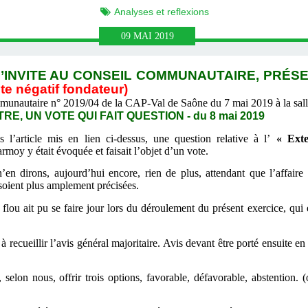
Analyses et reflexions
09
MAI
2019
INVITE AU CONSEIL COMMUNAUTAIRE, PRÉSENT
te négatif fondateur)
mmunautaire n° 2019/04 de la CAP-Val de Saône du 7 mai 2019 à la sal
, UN VOTE QUI FAIT QUESTION - du 8 mai 2019
l’article mis en lien ci-dessus, une question relative à l’
« Exten
moy y était évoquée et faisait l’objet d’un vote.
dirons, aujourd’hui encore, rien de plus, attendant que l’affaire s
oient plus amplement précisées.
n flou ait pu se faire jour lors du déroulement du présent exercice, qui
recueillir l’avis général majoritaire. Avis devant être porté ensuite 
elon nous, offrir trois options, favorable, défavorable, abstention. 