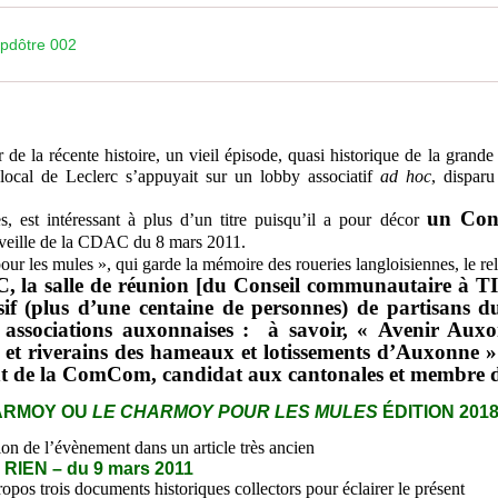
dôtre 002
 la récente histoire, un vieil épisode, quasi historique de la grand
ocal de Leclerc s’appuyait sur un lobby associatif
ad hoc
, disparu
un Con
est intéressant à plus d’un titre puisqu’il a pour décor
a veille de la CDAC du 8 mars 2011.
r les mules », qui garde la mémoire des roueries langloisiennes, le rel
 la salle de réunion [du Conseil communautaire à T
ssif (plus d’une centaine de personnes) de partisan
x associations auxonnaises : à savoir, « Avenir A
 et riverains des hameaux et lotissements d’Auxonne »
nt de la ComCom, candidat aux cantonales et membre 
HARMOY OU
LE CHARMOY POUR LES MULES
ÉDITION 2018
ion de l’évènement dans un article très ancien
IEN – du 9 mars 2011
opos trois documents historiques collectors pour éclairer le présent