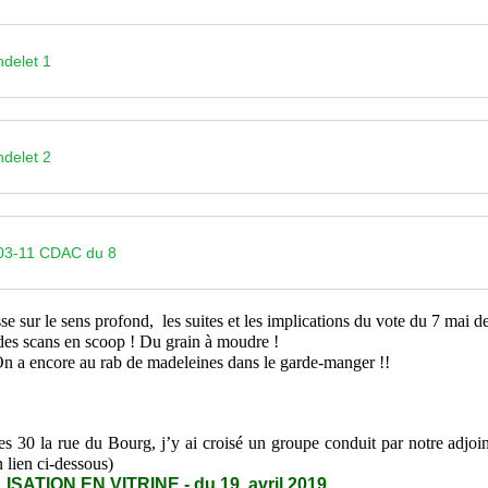
ndelet 1
ndelet 2
03-11 CDAC du 8
sse sur le sens profond, les suites et les implications du vote du 7 ma
es scans en scoop ! Du grain à moudre !
n a encore au rab de madeleines dans le garde-manger !!
 30 la rue du Bourg, j’y ai croisé un groupe conduit par notre adjoin
n lien ci-dessous)
SATION EN VITRINE - du 19 avril 2019