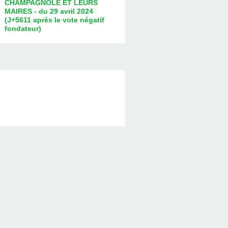
CHAMPAGNOLE ET LEURS
MAIRES - du 29 avril 2024
(J+5611 après le vote négatif
fondateur)