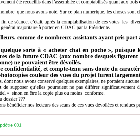
ment été recueillis dans l’assemblée et comptabilisés quant aux trois o
ombre, que nous avons noté. Sur ce plan numérique, les choses sont cl
n de séance, c’était, après la comptabilisation de ces votes, les diver
s général majoritaire à porter en CDAC par la Présidente.
eurs, comme de nombreux assistants ayant pris part au
elque sorte à « acheter chat en poche », puisque les
es de la future CDAC (aux nombre desquels figurent 
nne) ne pouvaient être dévoilés.
confidentialité, et compte-tenu sans doute du caractèr
 photocopies couleur des vues du projet furent largement 
s, dont nous avons conservé quelques exemplaires, ne portaient aucun
 supposer qu’elles pourraient ne pas différer significativement d
tiel », sinon en être la copie plus ou moins conforme.
du dossier ???
ons bénéficier nos lecteurs des scans de ces vues dévoilées et rendues 
dôtre 001