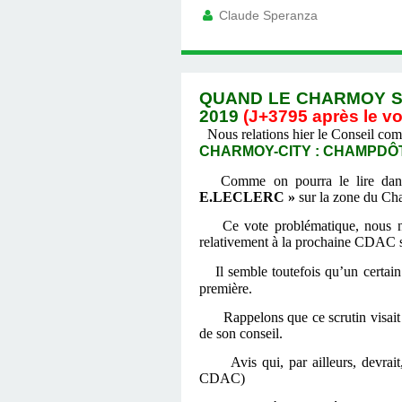
Claude Speranza
QUAND LE CHARMOY S’
2019
(J+3795 après le vo
Nous relations hier le Conseil co
CHARMOY-CITY : CHAMPDÔTRE
Comme on pourra le lire dans 
E.LECLERC »
sur la zone du Char
Ce vote problématique, nous n’en 
relativement à la prochaine CDAC s
Il semble toutefois qu’un certai
première.
Rappelons que ce scrutin visait à 
de son conseil.
Avis qui, par ailleurs, devrait, s
CDAC)