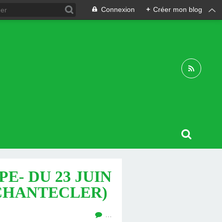
Connexion
+
Créer mon blog
E- DU 23 JUIN
 CHANTECLER)
…