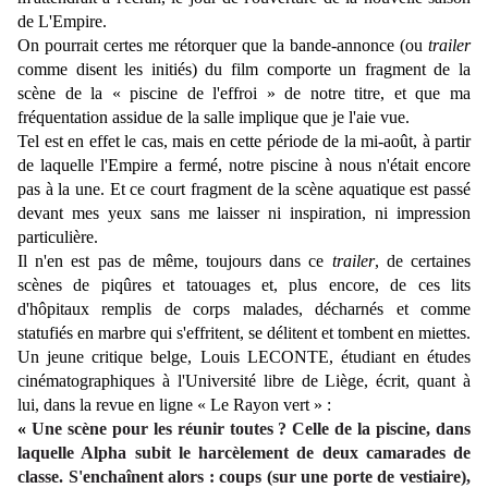
de L'Empire.
On pourrait certes me rétorquer que la bande-annonce (ou
trailer
comme disent les initiés) du film comporte un fragment de la
scène de la « piscine de l'effroi » de notre titre, et que ma
fréquentation assidue de la salle implique que je l'aie vue.
Tel est en effet le cas, mais en cette période de la mi-août, à partir
de laquelle l'Empire a fermé, notre piscine à nous n'était encore
pas à la une. Et ce court fragment de la scène aquatique est passé
devant mes yeux sans me laisser ni inspiration, ni impression
particulière.
Il n'en est pas de même, toujours dans ce
trailer
, de certaines
scènes de piqûres et tatouages et, plus encore, de ces lits
d'hôpitaux remplis de corps malades, décharnés et comme
statufiés en marbre qui s'effritent, se délitent et tombent en miettes.
Un jeune critique belge, Louis LECONTE, étudiant en études
cinématographiques à l'Université libre de Liège, écrit, quant à
lui, dans la revue en ligne « Le Rayon vert » :
«
Une scène pour les réunir toutes ? Celle de la piscine, dans
laquelle Alpha subit le harcèlement de deux camarades de
classe. S'enchaînent alors : coups (sur une porte de vestiaire),