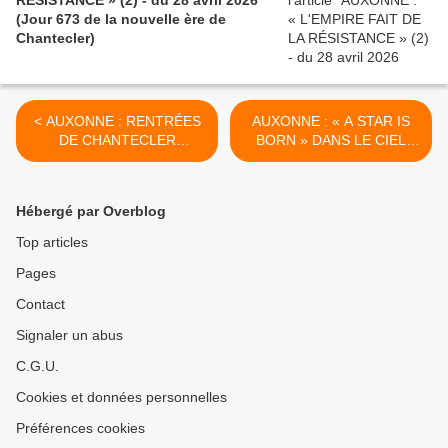
RÉSISTANCE » (2) - du 28 avril 2026
(Jour 673 de la nouvelle ère de
Chantecler)
< AUXONNE : RENTRÉES
AUXONNE : « A STAR IS
DE CHANTECLER
BORN » DANS LE CIEL
D'AUJOURD'HUI ET
DES MUNICIPALES - du 16
D'HIER (1) - du 10
septembre 2025 (Jour
septembre 2025 (Jour 443
449 de la nouvelle ère de
Hébergé par Overblog
de la nouvelle ère de
Chantecler) >
Chantecler)
Top articles
Pages
Contact
Signaler un abus
C.G.U.
Cookies et données personnelles
Préférences cookies