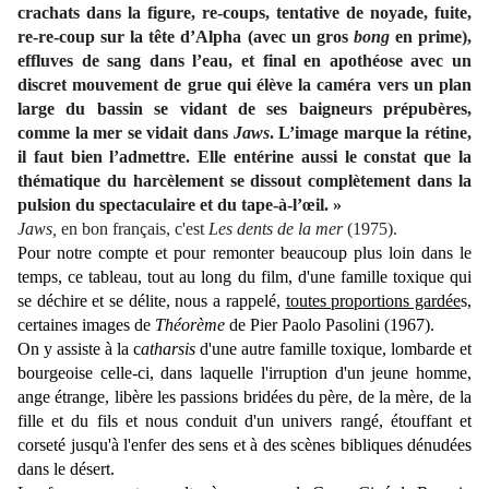
crachats dans la figure, re-coups, tentative de noyade, fuite,
re-re-coup sur la tête d’Alpha (avec un gros
bong
en prime),
effluves de sang dans l’eau, et final en apothéose avec un
discret mouvement de grue qui élève la caméra vers un plan
large du bassin se vidant de ses baigneurs prépubères,
comme la mer se vidait dans
Jaws
. L’image marque la rétine,
il faut bien l’admettre. Elle entérine aussi le constat que la
thématique du harcèlement se dissout complètement dans la
pulsion du spectaculaire et du tape-à-l’œil. »
Jaws,
en bon français, c'est
Les dents de la mer
(1975).
Pour notre compte et pour remonter beaucoup plus loin dans le
temps, ce tableau, tout au long du film, d'une famille toxique qui
se déchire et se délite, nous a rappelé,
toutes proportions gardée
s,
certaines images de
Théorème
de Pier Paolo Pasolini (1967).
On y assiste à la c
atharsis
d'une autre famille toxique, lombarde et
bourgeoise celle-ci, dans laquelle l'irruption d'un jeune homme,
ange étrange, libère les passions bridées du père, de la mère, de la
fille et du fils et nous conduit d'un univers rangé, étouffant et
corseté jusqu'à l'enfer des sens et à des scènes bibliques dénudées
dans le désert.