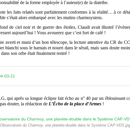
sponsabilité de la forme employée à l’auteur(e) de la diatribe.
les faits relatés sont parfaitement conformes à la réalité… à ce détai
e s’était alors embarqué avec les mutins charmoysiens.
d de ciel noir et de guerre des étoiles, Claudi avait illustré l’évèn
ressert aujourd’hui ! Vous avouerez que c’est fort de café !
verti et muni d’un bon télescope, la lecture attentive du CR du CC
ier blanchi sous le harnais et nourri dans le sérail, mais sans doute moin
, dans son orbe était finalement rentré !
04-03-21
 qui après sa longue éclipse fait écho au n° 40 par un éblouissant 
pas douter, la rédaction de
L’Écho de la place d’Armes
!
Observatoire du Charmoy, une planète-double dans le Système CAP-VDS.jp