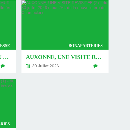
ESSE
BONAPARTERIES
AUXONNE : « DÉFIS » AU PIED DU MUR - DU 04 AOÛT 2026 (JOUR 771 DE LA NOUVELLE ÈRE DE CHANTECLER)
AUXONNE, UNE VISITE REVISITÉE (2) - DU 30 JUILLET 2026 (JOUR 764 DE LA NOUVELLE ÈRE DE CHANTECLER)
…
30 Juillet 2026
…
RIES