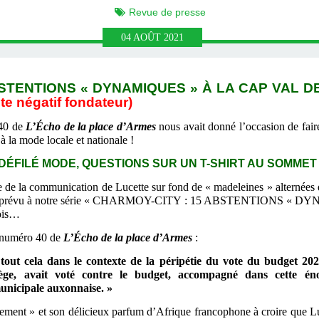
Revue de presse
04
AOÛT
2021
STENTIONS « DYNAMIQUES » À LA CAP VAL DE S
te négatif fondateur)
40 de
L’Écho de la place d’Armes
nous avait donné l’occasion de fair
 à la mode locale et nationale !
ÉFILÉ MODE, QUESTIONS SUR UN T-SHIRT AU SOMMET - 
e de la communication de Lucette sur fond de « madeleines » alternées 
 imprévu à notre série « CHARMOY-CITY : 15 ABSTENTIONS «
ois…
u numéro 40 de
L’Écho de la place d’Armes
:
 tout cela dans le contexte de la péripétie du vote du budget 2
tège, avait voté contre le budget, accompagné dans cette énor
unicipale auxonnaise. »
ement » et son délicieux parfum d’Afrique francophone à croire que L