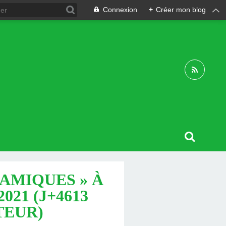
Connexion
+
Créer mon blog
AMIQUES » À
021 (J+4613
TEUR)