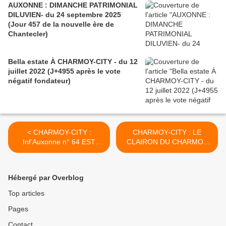
AUXONNE : DIMANCHE PATRIMONIAL
DILUVIEN- du 24 septembre 2025
(Jour 457 de la nouvelle ère de
Chantecler)
Bella estate À CHARMOY-CITY - du 12
juillet 2022 (J+4955 après le vote
négatif fondateur)
< CHARMOY-CITY :
CHARMOY-CITY : LE
Inf’Auxonne n° 64 EST
CLAIRON DU CHARMOY
DANS LES BACS ! - du 11
REMONTERA D’ABORD EN
avril 2019 (J+3767 après le
CDAC - du 15 avril 2019
vote négatif fondateur)
(J+3771 après le vote
Hébergé par Overblog
négatif fondateur) >
Top articles
Pages
Contact