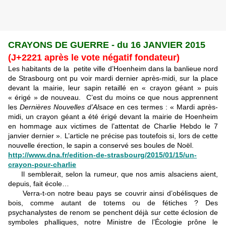
CRAYONS DE GUERRE - du 16 JANVIER 2015
(J+2221 après le vote négatif fondateur)
Les habitants de la petite ville d’Hoenheim dans la banlieue nord
de Strasbourg ont pu voir mardi dernier après-midi, sur la place
devant la mairie, leur sapin retaillé en « crayon géant » puis
« érigé » de nouveau. C’est du moins ce que nous apprennent
les
Dernières Nouvelles d’Alsace
en ces termes : « Mardi après-
midi, un crayon géant a été érigé devant la mairie de Hoenheim
en hommage aux victimes de l’attentat de Charlie Hebdo le 7
janvier dernier ». L’article ne précise pas toutefois si, lors de cette
nouvelle érection, le sapin a conservé ses boules de Noël.
http://www.dna.fr/edition-de-strasbourg/2015/01/15/un-
crayon-pour-charlie
Il semblerait, selon la rumeur, que nos amis alsaciens aient,
depuis, fait école…
Verra-t-on notre beau pays se couvrir ainsi d’obélisques de
bois, comme autant de totems ou de fétiches ? Des
psychanalystes de renom se penchent déjà sur cette éclosion de
symboles phalliques, notre Ministre de l’Écologie prône le