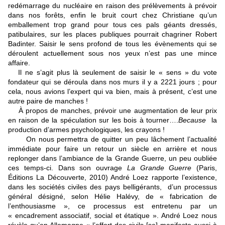
redémarrage du nucléaire en raison des prélèvements à prévoir
dans nos forêts, enfin le bruit court chez Christiane qu’un
emballement trop grand pour tous ces pals géants dressés,
patibulaires, sur les places publiques pourrait chagriner Robert
Badinter. Saisir le sens profond de tous les évènements qui se
déroulent actuellement sous nos yeux n’est pas une mince
affaire.
Il ne s’agit plus là seulement de saisir le « sens » du vote
fondateur qui se déroula dans nos murs il y a 2221 jours ; pour
cela, nous avions l’expert qui va bien, mais à présent, c’est une
autre paire de manches !
À propos de manches, prévoir une augmentation de leur prix
en raison de la spéculation sur les bois à tourner….
Because
la
production d’armes psychologiques, les crayons !
On nous permettra de quitter un peu lâchement l’actualité
immédiate pour faire un retour un siècle en arrière et nous
replonger dans l’ambiance de la Grande Guerre, un peu oubliée
ces temps-ci. Dans son ouvrage
La Grande Guerre
(Paris,
Éditions La Découverte, 2010) André Loez rapporte l’existence,
dans les sociétés civiles des pays belligérants, d’un processus
général désigné, selon Hélie Halévy, de « fabrication de
l’enthousiasme », ce processus est entretenu par un
« encadrement associatif, social et étatique ». André Loez nous