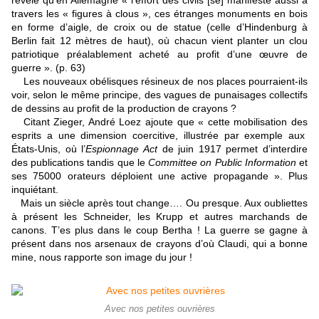
révèle qu’en Allemagne « l’effort des civils [se] manifeste aussi à
travers les « figures à clous », ces étranges monuments en bois
en forme d’aigle, de croix ou de statue (celle d’Hindenburg à
Berlin fait 12 mètres de haut), où chacun vient planter un clou
patriotique préalablement acheté au profit d’une œuvre de
guerre ». (p. 63)
Les nouveaux obélisques résineux de nos places pourraient-ils
voir, selon le même principe, des vagues de punaisages collectifs
de dessins au profit de la production de crayons ?
Citant Zieger, André Loez ajoute que « cette mobilisation des
esprits a une dimension coercitive, illustrée par exemple aux
États-Unis, où l’
Espionnage Act
de juin 1917 permet d’interdire
des publications tandis que le
Committee on Public Information
et
ses 75000 orateurs déploient une active propagande ». Plus
inquiétant.
Mais un siècle après tout change…. Ou presque. Aux oubliettes
à présent les Schneider, les Krupp et autres marchands de
canons. T’es plus dans le coup Bertha ! La guerre se gagne à
présent dans nos arsenaux de crayons d’où Claudi, qui a bonne
mine, nous rapporte son image du jour !
Avec nos petites ouvrières