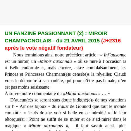
UN FANZINE PASSIONNANT (2) : MIROIR
CHAMPAGNOLAIS - du 21 AVRIL 2015
(J+2316
après le vote négatif fondateur)
Nous terminions ainsi notre précédent article : «
Inf’auxonne
est un miroir, un
«Miroir auxonnais »
où se mire à l’occasion la
« Belle endormie », mais encore, assez complaisamment, les
Princes et Princesses Charmant(e)s censé(e)s la réveiller. Claudi
vous le démontre à sa manière, qui pour n’être pas banale, n’en
est pas moins saisissante.
À suivre notre commentaire du
«Miroir auxonnais »
… »
D’aucun(e)s se seront sans doute indigné(e)s de nos variations
sur l’ « Air des bijoux » du
Faust
de Gounod que tout le monde
connaît : « Je ris de me voir si belle en ce miroir ! ». Je leur
rétorquerai : Point ne suffit de se mirer et de s’ad-mirer dans le
magique
« Miroir auxonnais »
, il faut savoir aussi, plus