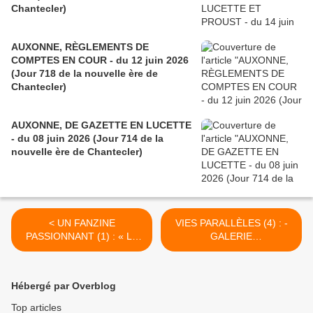
Chantecler)
AUXONNE, RÈGLEMENTS DE
COMPTES EN COUR - du 12 juin 2026
(Jour 718 de la nouvelle ère de
Chantecler)
AUXONNE, DE GAZETTE EN LUCETTE
- du 08 juin 2026 (Jour 714 de la
nouvelle ère de Chantecler)
< UN FANZINE
VIES PARALLÈLES (4) : -
PASSIONNANT (1) : « LE
GALERIE
MIROIR AUXONNAIS » - du
CHAMPAGNOLAISE du 24
19 AVRIL 2015 (J+2314
AVRIL 2015 (J+2319 après
après le vote négatif
le vote négatif fondateur) >
Hébergé par Overblog
fondateur)
Top articles