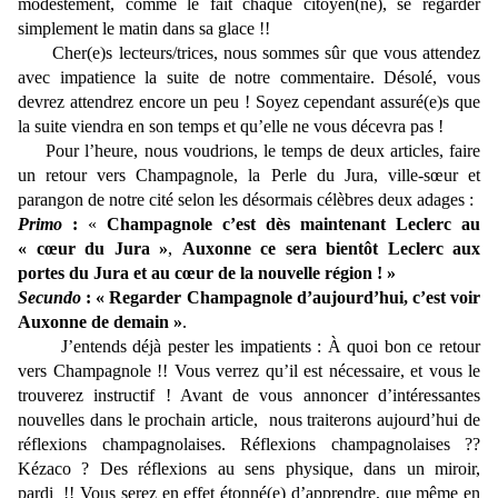
modestement, comme le fait chaque citoyen(ne), se regarder
simplement le matin dans sa glace !!
Cher(e)s lecteurs/trices, nous sommes sûr que vous attendez
avec impatience la suite de notre commentaire. Désolé, vous
devrez attendrez encore un peu ! Soyez cependant assuré(e)s que
la suite viendra en son temps et qu’elle ne vous décevra pas !
Pour l’heure, nous voudrions, le temps de deux articles, faire
un retour vers Champagnole, la Perle du Jura, ville-sœur et
parangon de notre cité selon les désormais célèbres deux adages :
Primo
:
«
Champagnole c’est dès maintenant Leclerc au
« cœur du Jura »
,
Auxonne ce sera bientôt Leclerc aux
portes du Jura et au cœur de la nouvelle région ! »
Secundo
:
« Regarder Champagnole d’aujourd’hui, c’est voir
Auxonne de demain »
.
J’entends déjà pester les impatients : À quoi bon ce retour
vers Champagnole !! Vous verrez qu’il est nécessaire, et vous le
trouverez instructif ! Avant de vous annoncer d’intéressantes
nouvelles dans le prochain article, nous traiterons aujourd’hui de
réflexions champagnolaises. Réflexions champagnolaises ??
Kézaco ? Des réflexions au sens physique, dans un miroir,
pardi !! Vous serez en effet étonné(e) d’apprendre, que même en