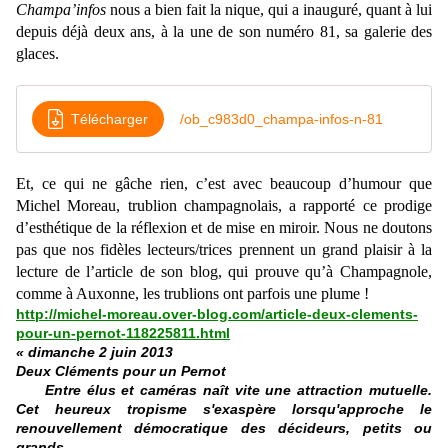
Champa’infos
nous a bien fait la nique, qui a inauguré, quant à lui
depuis déjà deux ans, à la une de son numéro 81, sa galerie des
glaces.
Télécharger
/ob_c983d0_champa-infos-n-81
Et, ce qui ne gâche rien, c’est avec beaucoup d’humour que
Michel Moreau, trublion champagnolais, a rapporté ce prodige
d’esthétique de la réflexion et de mise en miroir. Nous ne doutons
pas que nos fidèles lecteurs/trices prennent un grand plaisir à la
lecture de l’article de son blog, qui prouve qu’à Champagnole,
comme à Auxonne, les trublions ont parfois une plume !
http://michel-moreau.over-blog.com/article-deux-clements-
pour-un-pernot-118225811.html
« dimanche 2 juin 2013
Deux Cléments pour un Pernot
Entre élus et caméras naît vite une attraction mutuelle.
Cet heureux tropisme s'exaspère lorsqu'approche le
renouvellement démocratique des décideurs, petits ou
grands.