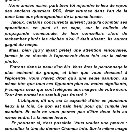
Notre ancien maire, parti bien tôt rejoindre le lieu de repos
des anciens guerriers RPR, était virtuose dans l'art de la
pose face aux photographes de la presse locale.
Jaloux, certains concurrents allèrent jusqu'à compter ses
apparitions, en pied et en cape, sur le bulletin de
propagande communale. Je leur conseillais alors de
rechercher plutôt les clichés d'où il était absent. Ils eurent
gagné du temps.
Mais, bien [qu’y ayant prêté] une attention renouvelée,
jamais je ne réussis à l'apercevoir deux fois sur la même
photo.
Entrons dans la peau d'un élu. Vous êtes le personnage le
plus éminent du groupe, et bien que vous dressant à
l'épicentre, vous n'avez droit qu'à une seule parution, au
même titre que tous ces figurants plus ou moins signifiants,
y-compris ceux qui sont relégués aux marges de votre écrin.
Tout être normal ne serait-il pas frustré ?
L'ubiquité, dit-on, est la capacité d'être en plusieurs
lieux à la fois. Ce don est pain béni pour qui cumule les
mandats. Et cela ne vous permet pas d'être deux fois au
même endroit à la même heure.
Et pourtant si, c'est possible. Vous voulez une preuve :
consultez la Une du dernier Champa-Info. Sur la même image