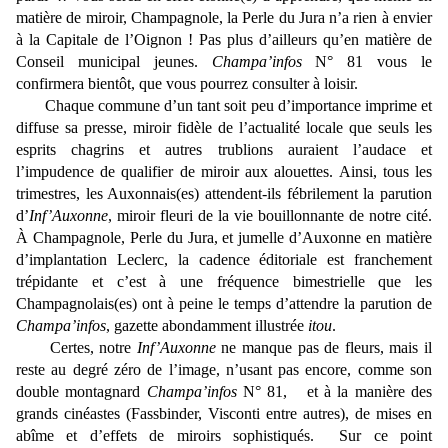
matière de miroir, Champagnole, la Perle du Jura n’a rien à envier
à la Capitale de l’Oignon ! Pas plus d’ailleurs qu’en matière de
Conseil municipal jeunes.
Champa’infos
N° 81 vous le
confirmera bientôt, que vous pourrez consulter à loisir.
Chaque commune d’un tant soit peu d’importance imprime et
diffuse sa presse, miroir fidèle de l’actualité locale que seuls les
esprits chagrins et autres trublions auraient l’audace et
l’impudence de qualifier de miroir aux alouettes. Ainsi, tous les
trimestres, les Auxonnais(es) attendent-ils fébrilement la parution
d’
Inf’Auxonne
, miroir fleuri de la vie bouillonnante de notre cité.
À Champagnole, Perle du Jura, et jumelle d’Auxonne en matière
d’implantation Leclerc, la cadence éditoriale est franchement
trépidante et c’est à une fréquence bimestrielle que les
Champagnolais(es) ont à peine le temps d’attendre la parution de
Champa’infos
, gazette abondamment illustrée
itou
.
Certes, notre
Inf’Auxonne
ne manque pas de fleurs, mais il
reste au degré zéro de l’image, n’usant pas encore, comme son
double montagnard
Champa’infos
N° 81, et à la manière des
grands cinéastes (Fassbinder, Visconti entre autres), de mises en
abîme et d’effets de miroirs sophistiqués. Sur ce point