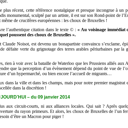
sque.
e le plus récent, cette référence nostalgique et presque incongrue à un 
adis monumental, sculpté par un artiste, il est sur son Rond-point de l
t même de crucifères européennes : les choux de Bruxelles !
vre l’authentique citation dans le texte © :
« Au voisinage immédiat d
equel poussent des choux de Bruxelles ».
rt Claude Noisot, est devenu un bonapartiste convaincu s’exclame, épi
nde défaite verte du grignotage des terres arables périurbaines par la
 rien à voir avec la bataille de Waterloo que les Prussiens alliés aux A
ndre que la perception d’un évènement dépend du point de vue de l’obs
rture d’un hypermarché, ou bien encore l’accueil de migrants…
ux dans la ville et dans les champs, mais pour notre premier magistrat et
scellée dans la discrétion !
OURD’HUI – du 09 janvier 2014
us aux circuit-courts, ni aux alliances locales. Qui sait ? Après quel
uverture du rayon primeurs. Et alors, les choux de Bruxelles de l’un fer
besoin d’être un Macron pour piger !