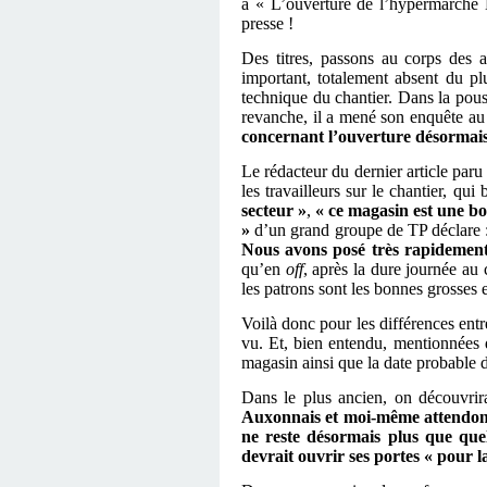
à « L’ouverture de l’hypermarché E
presse !
Des titres, passons au corps des a
important, totalement absent du plu
technique du chantier. Dans la pouss
revanche, il a mené son enquête au c
concernant l’ouverture désormais
Le rédacteur du dernier article paru
les travailleurs sur le chantier, qu
secteur »
,
« ce magasin est une 
»
d’un grand groupe de TP déclare 
Nous avons posé très rapidement 
qu’en
off
, après la dure journée au 
les patrons sont les bonnes grosses 
Voilà donc pour les différences entr
vu. Et, bien entendu, mentionnées d
magasin ainsi que la date probable d
Dans le plus ancien, on découvrira
Auxonnais et moi-même
attendon
ne reste désormais plus que que
devrait ouvrir ses portes « pour l