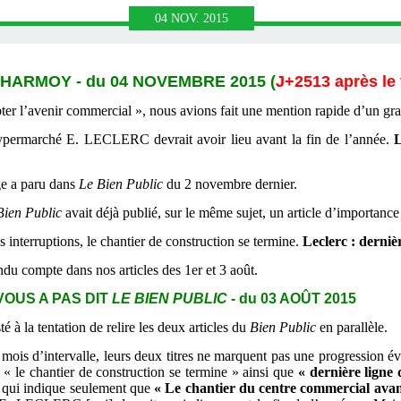
04
NOV.
2015
HARMOY - du 04 NOVEMBRE 2015 (
J+2513 après le 
ter l’avenir commercial », nous avions fait une mention rapide d’un grand
ermarché E. LECLERC devrait avoir lieu avant la fin de l’année.
L
ge a paru dans
Le Bien Public
du 2 novembre dernier.
Bien Public
avait déjà publié, sur le même sujet, un article d’importance
erruptions, le chantier de construction se termine.
Leclerc : derniè
du compte dans nos articles des 1er et 3 août.
VOUS A PAS DIT
LE BIEN PUBLIC
- du 03 AOÛT 2015
 à la tentation de relire les deux articles du
Bien Public
en parallèle.
mois d’intervalle, leurs deux titres ne marquent pas une progression é
« le chantier de construction se termine » ainsi que
« dernière ligne 
e qui indique seulement que
« Le chantier du centre commercial ava