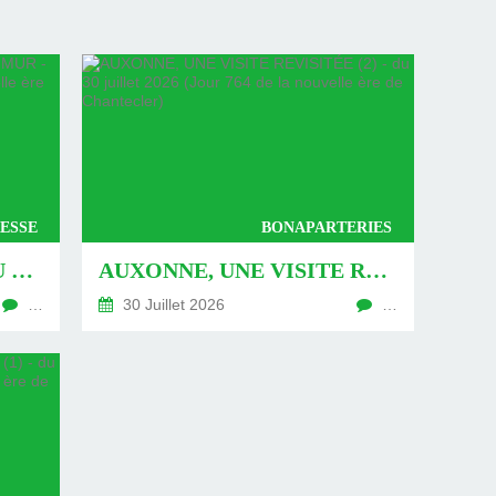
ESSE
BONAPARTERIES
AUXONNE : « DÉFIS » AU PIED DU MUR - DU 04 AOÛT 2026 (JOUR 771 DE LA NOUVELLE ÈRE DE CHANTECLER)
AUXONNE, UNE VISITE REVISITÉE (2) - DU 30 JUILLET 2026 (JOUR 764 DE LA NOUVELLE ÈRE DE CHANTECLER)
…
30 Juillet 2026
…