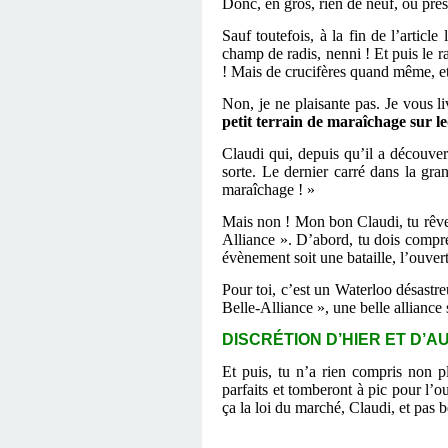
Donc, en gros, rien de neuf, ou pre
Sauf toutefois, à la fin de l’articl
champ de radis, nenni ! Et puis le r
! Mais de crucifères quand même, e
Non, je ne plaisante pas. Je vous li
petit terrain de maraîchage sur l
Claudi qui, depuis qu’il a découve
sorte. Le dernier carré dans la gra
maraîchage ! »
Mais non ! Mon bon Claudi, tu rêves,
Alliance ». D’abord, tu dois compre
évènement soit une bataille, l’ouve
Pour toi, c’est un Waterloo désastre
Belle-Alliance », une belle alliance 
DISCRÉTION D’HIER ET D’AUJ
Et puis, tu n’a rien compris non pl
parfaits et tomberont à pic pour l’o
ça la loi du marché, Claudi, et pas 