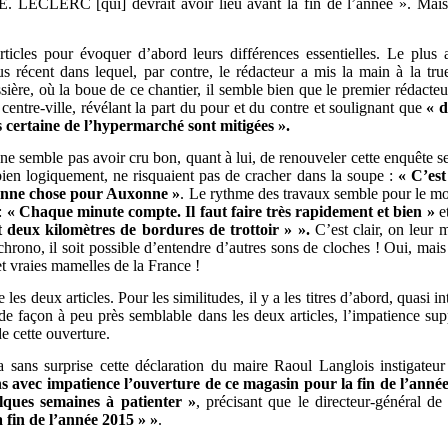
. LECLERC [qui] devrait avoir lieu avant la fin de l’année ». Mais q
rticles pour évoquer d’abord leurs différences essentielles. Le plus
s récent dans lequel, par contre, le rédacteur a mis la main à la tru
ière, où la boue de ce chantier, il semble bien que le premier rédacteu
entre-ville, révélant la part du pour et du contre et soulignant que
« d
 certaine de l’hypermarché sont mitigées ».
 ne semble pas avoir cru bon, quant à lui, de renouveler cette enquête s
i bien logiquement, ne risquaient pas de cracher dans la soupe :
« C’est
bonne chose pour Auxonne »
. Le rythme des travaux semble pour le m
:
« Chaque minute compte. Il faut faire très rapidement et bien »
e
deux kilomètres de bordures de trottoir » ».
C’est clair, on leur m
chrono, il soit possible d’entendre d’autres sons de cloches ! Oui, mais 
et vraies mamelles de la France !
e les deux articles. Pour les similitudes, il y a les titres d’abord, quas
e façon à peu près semblable dans les deux articles, l’impatience sup
e cette ouverture.
 sans surprise cette déclaration du maire Raoul Langlois instigateu
s avec impatience l’ouverture de ce magasin pour la fin de l’année
lques semaines à patienter »
, précisant que le directeur-général de
a fin de l’année 2015 » »
.