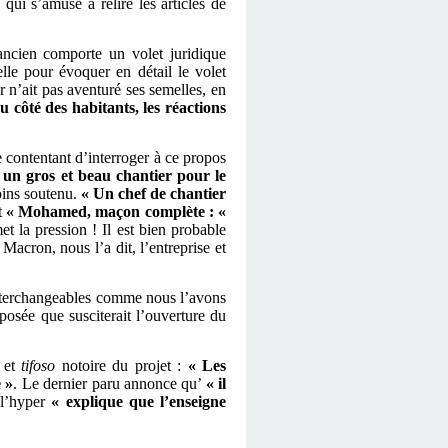
ui s’amuse à relire les articles de
 ancien comporte un volet juridique
elle pour évoquer en détail le volet
r n’ait pas aventuré ses semelles, en
u côté des habitants, les réactions
e contentant d’interroger à ce propos
 un gros et beau chantier pour le
oins soutenu.
« Un chef de chantier
t
« Mohamed, maçon complète : «
et la pression ! Il est bien probable
Macron, nous l’a dit, l’entreprise et
i interchangeables comme nous l’avons
posée que susciterait l’ouverture du
r et
tifoso
notoire du projet :
«
Les
 »
. Le dernier paru annonce qu’
« il
 l’hyper
« explique que l’enseigne