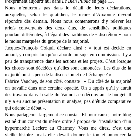
s’expriment aujourd’hui dans
Le Bien Public
en page 13.
Nous n’entrerons pas dans le détail de leurs déclarations,
auxquelles, selon le quotidien, le maire d’Auxonne devrait
répondre dès demain. Nous nous contenterons d’y relever les
griefs convergents des deux élus, de sensibilités politiques
pourtant différentes, à l’égard des traditions de « discrétion » pour
le moins marquées du groupe de la majorité.
Jacques-François Coiquil déclare ainsi : « tout est décidé en
amont, y compris lorsqu’on aborde un sujet en commission. Il y a
peu de transparence dans les actions et les projets. C’est lorsque
les choses sont décidées qu’elles sont annoncées. Les élus de la
majorité ont-ils peur de la discussion et de l’échange ? »
Fabrice Vauchey, de son côté, constate : « Du côté de la majorité
on travaille dans une certaine opacité. On a appris qu’il y aurait
des travaux dans la salle du Vannois en découvrant le budget. Il
n’y a eu aucune présentation ni analyse, pas d’étude comparative
qui oriente le débat ».
Nous partageons largement ce constat. Et pour cause, notre blog
est né d’un constat du même ordre à propos de l’installation d’un
hypermarché Leclerc au Charmoy. Vous me direz, c’est une
vieille histoire, mais elle devait donner le ton et annoncer la