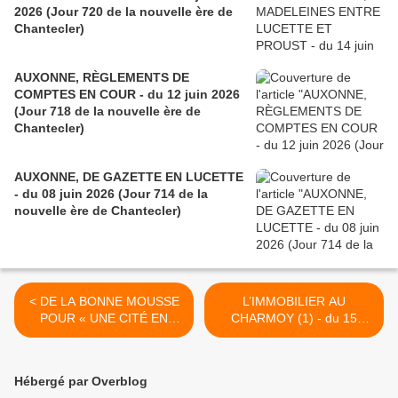
2026 (Jour 720 de la nouvelle ère de
Chantecler)
AUXONNE, RÈGLEMENTS DE
COMPTES EN COUR - du 12 juin 2026
(Jour 718 de la nouvelle ère de
Chantecler)
AUXONNE, DE GAZETTE EN LUCETTE
- du 08 juin 2026 (Jour 714 de la
nouvelle ère de Chantecler)
< DE LA BONNE MOUSSE
L’IMMOBILIER AU
POUR « UNE CITÉ EN
CHARMOY (1) - du 15
PLEINE EFFERVESCENCE
octobre 2016 (J+2859
» - du 10 octobre 2016
après le vote négatif
(J+2854 après le vote
fondateur) >
Hébergé par Overblog
négatif fondateur)