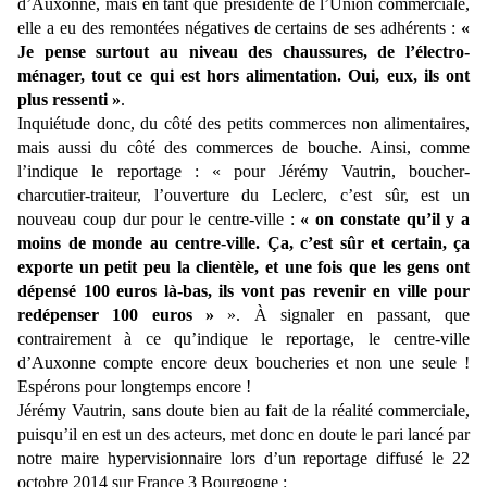
d’Auxonne, mais en tant que présidente de l’Union commerciale,
elle a eu des remontées négatives de certains de ses adhérents :
«
Je pense surtout au niveau des chaussures, de l’électro-
ménager, tout ce qui est hors alimentation. Oui, eux, ils ont
plus ressenti »
.
Inquiétude donc, du côté des petits commerces non alimentaires,
mais aussi du côté des commerces de bouche. Ainsi, comme
l’indique le reportage : « pour Jérémy Vautrin, boucher-
charcutier-traiteur, l’ouverture du Leclerc, c’est sûr, est un
nouveau coup dur pour le centre-ville :
« on constate qu’il y a
moins de monde au centre-ville. Ça, c’est sûr et certain, ça
exporte un petit peu la clientèle, et une fois que les gens ont
dépensé 100 euros là-bas, ils vont pas revenir en ville pour
redépenser 100 euros »
». À signaler en passant, que
contrairement à ce qu’indique le reportage, le centre-ville
d’Auxonne compte encore deux boucheries et non une seule !
Espérons pour longtemps encore !
Jérémy Vautrin, sans doute bien au fait de la réalité commerciale,
puisqu’il en est un des acteurs, met donc en doute le pari lancé par
notre maire hypervisionnaire lors d’un reportage diffusé le 22
octobre 2014 sur France 3 Bourgogne :