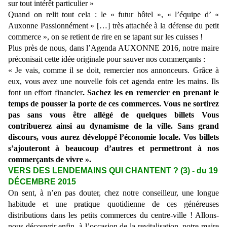
sur tout intérêt particulier »
Quand on relit tout cela : le « futur hôtel », « l’équipe d’ «
Auxonne Passionnément » […] très attachée à la défense du petit
commerce », on se retient de rire en se tapant sur les cuisses !
Plus près de nous, dans l’Agenda AUXONNE 2016, notre maire
préconisait cette idée originale pour sauver nos commerçants :
« Je vais, comme il se doit, remercier nos annonceurs. Grâce à
eux, vous avez une nouvelle fois cet agenda entre les mains. Ils
font un effort financier
. Sachez les en remercier en prenant le
temps de pousser la porte de ces commerces. Vous ne sortirez
pas sans vous être allégé de quelques billets Vous
contribuerez ainsi au dynamisme de la ville. Sans grand
discours, vous aurez développé l’économie locale. Vos billets
s’ajouteront à beaucoup d’autres et permettront à nos
commerçants de vivre ».
VERS DES LENDEMAINS QUI CHANTENT ? (3) - du 19
DÉCEMBRE 2015
On sent, à n’en pas douter, chez notre conseilleur, une longue
habitude et une pratique quotidienne de ces généreuses
distributions dans les petits commerces du centre-ville ! Allons-
nous découvrir enfin, à l’occasion de la revitalisation, notre maire