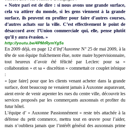
« Notre pari est de dire : si nous avons une grande surface,
cela va attirer du monde, si les gens viennent à la grande
surface, ils peuvent en profiter pour faire d’autres courses,
d’autres achats sur la ville. C’est effectivement le point de
désaccord avec l’Union commerciale qui, elle, pense plutôt
qu’il y aura évasion. »
http://youtu.be/4PMrRymYg5s
En 2009 déjà, en page 12 d’
Inf’Auxonne
N° 25 de mai 2009, à la
tête de son équipe fraîchement élue, notre maire hypervisionnaire,
tout heureux d’avoir été félicité par Leclerc pour sa «
collaboration » et sa « discrétion » commettait ce couplet irénique
:
« [que faire] pour que les clients venant acheter dans la grande
surface, dont beaucoup ne venaient jamais à Auxonne auparavant,
aient envie de venir arpenter les rues du centre ville, découvrir les
services proposés par les commerçants auxonnais et profiter du
futur hôtel.
L’équipe d’ « Auxonne Passionnément » reste très attachée à la
défense du petit commerce, mettra tout en œuvre pour l’aider,
mais n’oubliera jamais que l’intérêt général des auxonnais prime