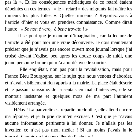
pas là ». Et les conséquences médiatiques de ce retard étaient
dépeintes en ces termes : « le « retard » des migrants fait naître les
rumeurs les plus folles ». Quelles rumeurs ? Reportez-vous à
l’article d’hier et vous en prendrez connaissance. Comme dirait
l’autre :
« Se non è vero, è bene trovato ! »
Il se peut que je manque d’imagination, car la lecture de
l’article a été pour moi une vraie découverte. Je dois maintenant
préciser que je n’avais pas encore ouvert mon journal lorsque j’ai
croisé devant l’église, peu après les douze coups de midi, une
jeune personne brune qui m’a abordé avec le sourire.
Elle enquêtait, non pas pour la revitalisation, mais pour
France Bleu Bourgogne, sur le sujet que nous venons d’aborder,
et n’avait visiblement rien appris à la mairie. La place était déserte
et le passant rarissime. Je la sentais en mal d’interview, elle se
montrait insistante et quelques mots de ma part l’auraient
visiblement arrangée.
Hélas ! La pauvrette est repartie bredouille, elle attend encore
ma réponse, et je la prie de m’en excuser. C’est que je n’avais
aucune information pertinente à lui donner. Je n’allais pas les
inventer, ce n’est pas mon métier ! Si au moins j’avais lu le
journal, j’aurais pu lui conseiller de l’acheter !