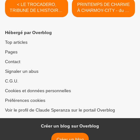
< LE TROCADERO,
PRINTEMPS DE CHARME
TRIBUNE DE L’HISTOIRE -
À CHARMOY-CITY - du 13
du 09 mars 2017 - (J+3004
mars 2017 - (J+3008 après
après le vote négatif
le vote négatif fondateur) >
fondateur)
Hébergé par Overblog
Top articles
Pages
Contact
Signaler un abus
C.G.U.
Cookies et données personnelles
Préférences cookies
Voir le profil de Claude Speranza sur le portail Overblog
Créer un blog sur Overblog
Créer un blog