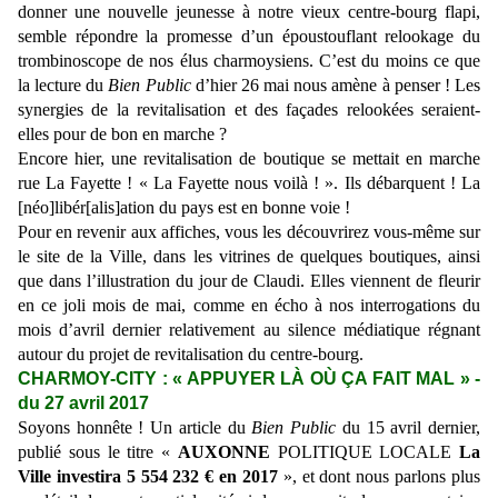
donner une nouvelle jeunesse à notre vieux centre-bourg flapi,
semble répondre la promesse d’un époustouflant relookage du
trombinoscope de nos élus charmoysiens. C’est du moins ce que
la lecture du
Bien Public
d’hier 26 mai nous amène à penser ! Les
synergies de la revitalisation et des façades relookées seraient-
elles pour de bon en marche ?
Encore hier, une revitalisation de boutique se mettait en marche
rue La Fayette ! « La Fayette nous voilà ! ». Ils débarquent ! La
[néo]libér[alis]ation du pays est en bonne voie !
Pour en revenir aux affiches, vous les découvrirez vous-même sur
le site de la Ville, dans les vitrines de quelques boutiques, ainsi
que dans l’illustration du jour de Claudi. Elles viennent de fleurir
en ce joli mois de mai, comme en écho à nos interrogations du
mois d’avril dernier relativement au silence médiatique régnant
autour du projet de revitalisation du centre-bourg.
CHARMOY-CITY : « APPUYER LÀ OÙ ÇA FAIT MAL » -
du 27 avril 2017
Soyons honnête ! Un article
du
Bien Public
du 15 avril dernier,
publié sous le titre «
AUXONNE
POLITIQUE LOCALE
La
Ville investira 5 554 232 €
en 2017
», et dont nous parlons plus