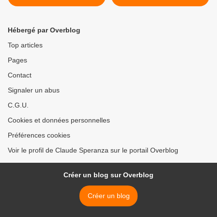
VERTS SOUS LES
du 29 mai 2017 (J+3085
LUMIÈRES DE NOËL - du
après le vote négatif
25 mai 2017 (J+3081 après
fondateur) >
Hébergé par Overblog
le vote négatif fondateur)
Top articles
Pages
Contact
Signaler un abus
C.G.U.
Cookies et données personnelles
Préférences cookies
Voir le profil de Claude Speranza sur le portail Overblog
Créer un blog sur Overblog
Créer un blog