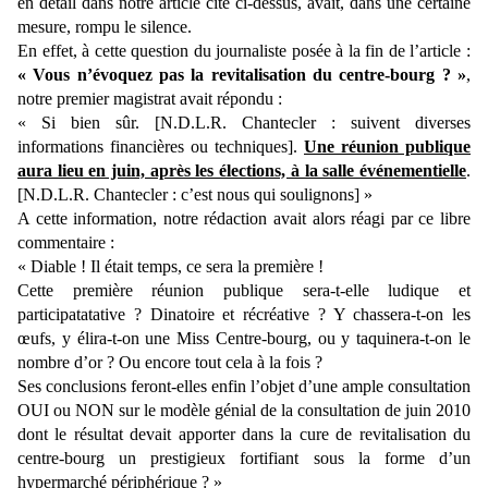
en détail dans notre article cité ci-dessus, avait, dans une certaine
mesure, rompu le silence.
En effet, à cette question du journaliste posée à la fin de l’article :
« Vous n’évoquez pas la revitalisation du centre-bourg ? »
,
notre premier magistrat avait répondu :
« Si bien sûr. [N.D.L.R. Chantecler : suivent diverses
informations financières ou techniques].
Une réunion publique
aura lieu en juin, après les élections, à la salle événementielle
.
[N.D.L.R. Chantecler : c’est nous qui soulignons] »
A cette information, notre rédaction avait alors réagi par ce libre
commentaire :
« Diable ! Il était temps, ce sera la première !
Cette première réunion publique sera-t-elle ludique et
participatatative ? Dinatoire et récréative ? Y chassera-t-on les
œufs, y élira-t-on une Miss Centre-bourg, ou y taquinera-t-on le
nombre d’or ? Ou encore tout cela à la fois ?
Ses conclusions feront-elles enfin l’objet d’une ample consultation
OUI ou NON sur le modèle génial de la consultation de juin 2010
dont le résultat devait apporter dans la cure de revitalisation du
centre-bourg un prestigieux fortifiant sous la forme d’un
hypermarché périphérique ? »