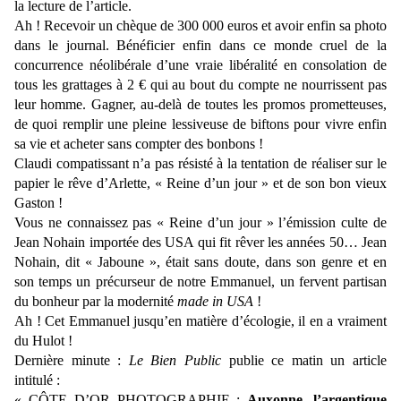
la lecture de l’article.
Ah ! Recevoir un chèque de 300 000 euros et avoir enfin sa photo
dans le journal. Bénéficier enfin dans ce monde cruel de la
concurrence néolibérale d’une vraie libéralité en consolation de
tous les grattages à 2 € qui au bout du compte ne nourrissent pas
leur homme. Gagner, au-delà de toutes les promos prometteuses,
de quoi remplir une pleine lessiveuse de biftons pour vivre enfin
sa vie et acheter sans compter des bonbons !
Claudi compatissant n’a pas résisté à la tentation de réaliser sur le
papier le rêve d’Arlette, « Reine d’un jour » et de son bon vieux
Gaston !
Vous ne connaissez pas « Reine d’un jour » l’émission culte de
Jean Nohain importée des USA qui fit rêver les années 50… Jean
Nohain, dit « Jaboune », était sans doute, dans son genre et en
son temps un précurseur de notre Emmanuel, un fervent partisan
du bonheur par la modernité
made in USA
!
Ah ! Cet Emmanuel jusqu’en matière d’écologie, il en a vraiment
du Hulot !
Dernière minute :
Le Bien Public
publie ce matin un article
intitulé :
« CÔTE D’OR PHOTOGRAPHIE :
Auxonne, l’argentique