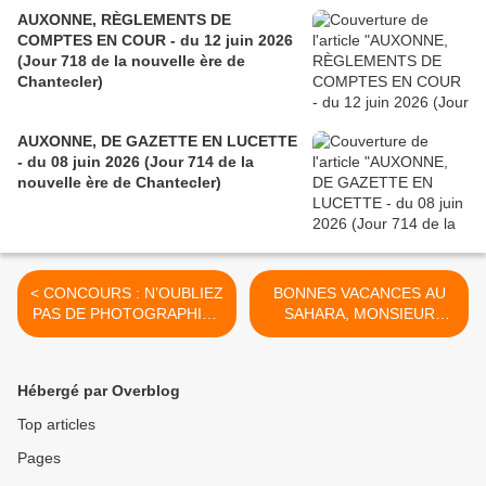
AUXONNE, RÈGLEMENTS DE
COMPTES EN COUR - du 12 juin 2026
(Jour 718 de la nouvelle ère de
Chantecler)
AUXONNE, DE GAZETTE EN LUCETTE
- du 08 juin 2026 (Jour 714 de la
nouvelle ère de Chantecler)
< CONCOURS : N’OUBLIEZ
BONNES VACANCES AU
PAS DE PHOTOGRAPHIER
SAHARA, MONSIEUR
LE CHARMOY ! - du 16 mai
HULOT ! - du 21 mai 2017
2017 (J+3072 après le vote
(J+3077 après le vote
négatif fondateur)
négatif fondateur) >
Hébergé par Overblog
Top articles
Pages