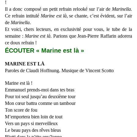
!
Il a donc composé un petit refrain relooké sur l’air de
Marinella
.
Ce refrain intitulé
Marine est là
, se chante, c’est évident, sur l’air
de
Marinella
.
Et voici, chers lecteurs, en exclusivité pour vous, le tube de la
semaine :
Marine est là
. Parions que Jean-Pierre Raffarin adorera
ce doux refrain !
ÉCOUTER « Marine est là »
MARINE EST LÀ
Paroles de Claudi Hoffnung. Musique de Vincent Scotto
Marine est là !
Emmanuel prends-moi dans tes bras
Pour toi seul jusqu’au deuxième tour
Mon cœur battra comme un tambour
Ton score de fou
M’emportera bien loin de tout
Vers un pays si merveilleux
Le beau pays des rêves bleus
Blotti dans la p’tite env’loppe