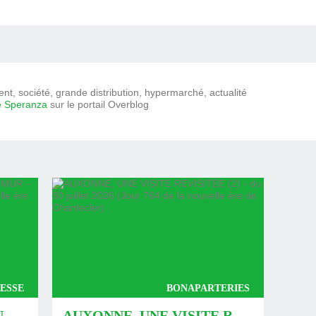
t, société, grande distribution, hypermarché, actualité
e Speranza
sur le portail Overblog
ESSE
BONAPARTERIES
AUXONNE : « DÉFIS » AU PIED DU MUR - DU 04 AOÛT 2026 (JOUR 771 DE LA NOUVELLE ÈRE DE CHANTECLER)
AUXONNE, UNE VISITE REVISITÉE (2) - DU 30 JUILLET 2026 (JOUR 764 DE LA NOUVELLE ÈRE DE CHANTECLER)