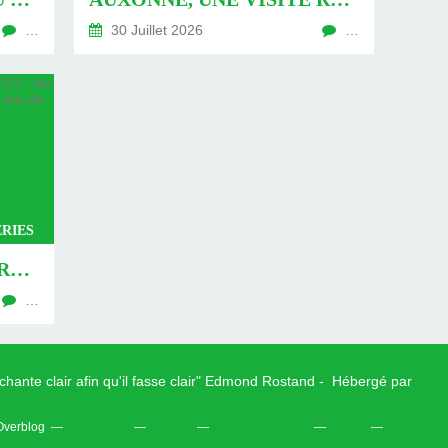
…
30 Juillet 2026
…
RIES
AUXONNE, UNE VISITE REVISITÉE (1) - DU 26 JUILLET 2026 (JOUR 762 DE LA NOUVELLE ÈRE DE CHANTECLER)
…
 chante clair afin qu'il fasse clair" Edmond Rostand - Hébergé par
Over
 Overblog
Top articles
Contact
Signaler un abus
C.G.U.
Cookies et