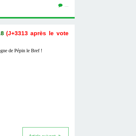
…
18
(J+3313 après le vote
ègne de Pépin le Bref !