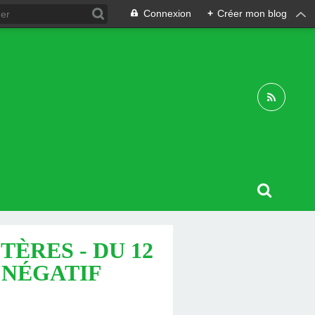
Connexion
+
Créer mon blog
TÈRES - DU 12
E NÉGATIF