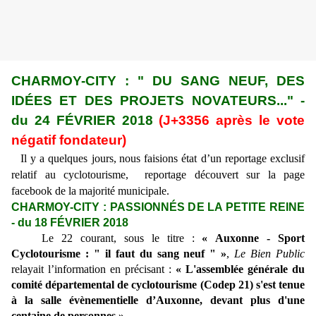
CHARMOY-CITY : " DU SANG NEUF, DES
ID
É
ES ET DES PROJETS NOVATEURS..." -
du 24 FÉVRIER 2018
(J+3356 après le vote
négatif fondateur)
Il y a quelques jours,
nous faisions état d’un reportage exclusif
relatif au cyclotourisme, reportage découvert sur la page
facebook de la majorité municipale.
CHARMOY-CITY : PASSIONNÉS DE LA PETITE REINE
- du 18 FÉVRIER 2018
Le 22 courant, sous le titre :
« Auxonne - Sport
Cyclotourisme : " il faut du sang neuf " »
,
Le Bien Public
relayait l’information en précisant
:
« L'assemblée générale du
comité départemental de cyclotourisme (Codep 21) s'est tenue
à la salle évènementielle
d’Auxonne, devant plus d'une
centaine de personnes »