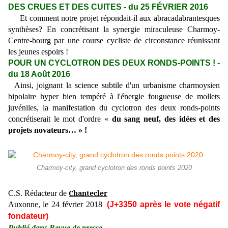
DES CRUES ET DES CUITES - du 25 FÉVRIER 2016
Et comment notre projet répondait-il aux abracadabrantesques
synthèses? En concrétisant la synergie miraculeuse Charmoy-
Centre-bourg par une course cycliste de circonstance réunissant
les jeunes espoirs !
POUR UN CYCLOTRON DES DEUX RONDS-POINTS ! -
du 18 Août 2016
Ainsi, joignant la science subtile d'un urbanisme charmoysien
bipolaire hyper bien tempéré à l'énergie fougueuse de mollets
juvéniles, la manifestation du cyclotron des deux ronds-points
concrétiserait le mot d'ordre
«
du sang neuf, des idées et des
projets novateurs… » !
Charmoy-city, grand cyclotron des ronds points 2020
Chantecler
C.S.
Rédacteur de
Auxonne, le 24 février 2018
(J+3350 après le vote négatif
fondateur)
Publié dans Revue de presse