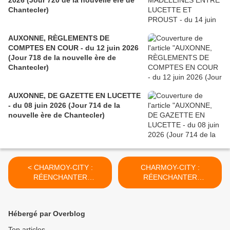
2026 (Jour 720 de la nouvelle ère de
Chantecler)
AUXONNE, RÈGLEMENTS DE
COMPTES EN COUR - du 12 juin 2026
(Jour 718 de la nouvelle ère de
Chantecler)
AUXONNE, DE GAZETTE EN LUCETTE
- du 08 juin 2026 (Jour 714 de la
nouvelle ère de Chantecler)
< CHARMOY-CITY :
CHARMOY-CITY :
RÉENCHANTER
RÉENCHANTER
L’URBANISME (1) - du 22
L’URBANISME (2) - du 26
FÉVRIER 2018 (J+3354
FÉVRIER 2018 (J+3358
après le vote négatif
après le vote négatif
Hébergé par Overblog
fondateur)
fondateur) >
Top articles