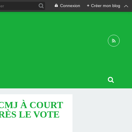
Connexion
+
Créer mon blog
 CMJ À COURT
APRÈS LE VOTE