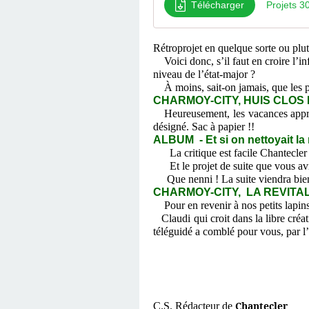
Télécharger
Projets 3
Rétroprojet en quelque sorte ou plut
Voici donc, s’il faut en croire l’in
niveau de l’état-major ?
À moins, sait-on jamais, que les pr
CHARMOY-CITY, HUIS CLOS 
Heureusement, les vacances approc
désigné. Sac à papier !!
ALBUM - Et si on nettoyait la
La critique est facile Chantecler
Et le projet de suite que vous aviez
Que nenni ! La suite viendra bientô
CHARMOY-CITY, LA REVITALIS
Pour en revenir à nos petits lapin
Claudi qui croit dans la libre créat
téléguidé a comblé pour vous, par l’
Chantecler
C.S. Rédacteur de
,