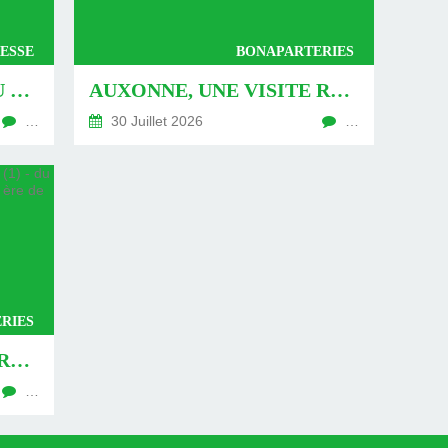
ESSE
BONAPARTERIES
AUXONNE : « DÉFIS » AU PIED DU MUR - DU 04 AOÛT 2026 (JOUR 771 DE LA NOUVELLE ÈRE DE CHANTECLER)
AUXONNE, UNE VISITE REVISITÉE (2) - DU 30 JUILLET 2026 (JOUR 764 DE LA NOUVELLE ÈRE DE CHANTECLER)
…
30 Juillet 2026
…
RIES
AUXONNE, UNE VISITE REVISITÉE (1) - DU 26 JUILLET 2026 (JOUR 762 DE LA NOUVELLE ÈRE DE CHANTECLER)
…