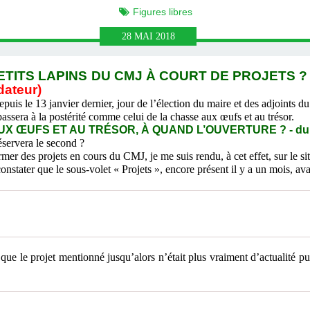
Figures libres
28
MAI
2018
TITS LAPINS DU CMJ À COURT DE PROJETS ? -
dateur)
epuis le 13 janvier dernier, jour de l’élection du maire et des adjoints
era à la postérité comme celui de la chasse aux œufs et au trésor.
X ŒUFS ET AU TRÉSOR, À QUAND L’OUVERTURE ? - du 
éservera le second ?
r des projets en cours du CMJ, je me suis rendu, à cet effet, sur le site 
nstater que le sous-volet « Projets », encore présent il y a un mois, av
ue le projet mentionné jusqu’alors n’était plus vraiment d’actualité pu