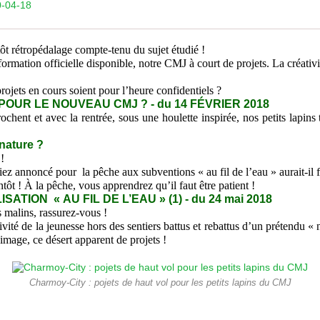
0-04-18
ôt rétropédalage compte-tenu du sujet étudié !
formation officielle disponible, notre CMJ à court de projets. La créativi
ojets en cours soient pour l’heure confidentiels ?
POUR LE NOUVEAU CMJ ? - du 14 FÉVRIER 2018
hent et avec la rentrée, sous une houlette inspirée, nos petits lapins 
 nature ?
 !
 annoncé pour la pêche aux subventions « au fil de l’eau » aurait-il fai
t ! À la pêche, vous apprendrez qu’il faut être patient !
ATION « AU FIL DE L’EAU » (1) - du 24 mai 2018
s malins, rassurez-vous !
ivité de la jeunesse hors des sentiers battus et rebattus d’un prétendu « 
image, ce désert apparent de projets !
Charmoy-City : pojets de haut vol pour les petits lapins du CMJ